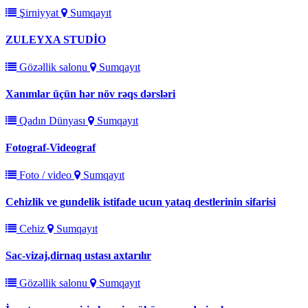
Şirniyyat
Sumqayıt
ZULEYXA STUDİO
Gözəllik salonu
Sumqayıt
Xanımlar üçün hər növ rəqs dərsləri
Qadın Dünyası
Sumqayıt
Fotograf-Videograf
Foto / video
Sumqayıt
Cehizlik ve gundelik istifade ucun yataq destlerinin sifarisi
Cehiz
Sumqayıt
Sac-vizaj,dirnaq ustası axtarılır
Gözəllik salonu
Sumqayıt