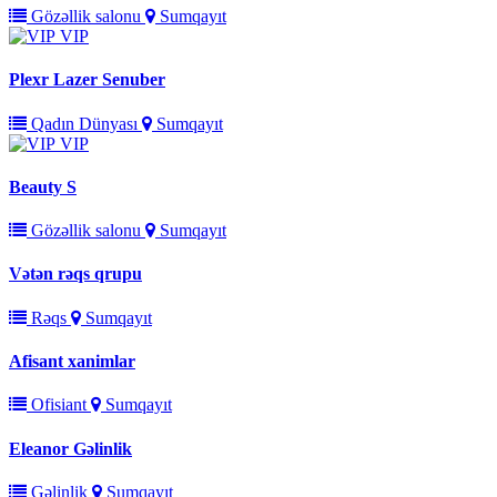
Gözəllik salonu
Sumqayıt
VIP
Plexr Lazer Senuber
Qadın Dünyası
Sumqayıt
VIP
Beauty S
Gözəllik salonu
Sumqayıt
Vətən rəqs qrupu
Rəqs
Sumqayıt
Afisant xanimlar
Ofisiant
Sumqayıt
Eleanor Gəlinlik
Gəlinlik
Sumqayıt