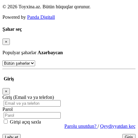
© 2026 Toyxina.az. Bütün hüquqlar qorunur.
Powered by
Panda Digitall
Şəhər seç
×
Bağla
Populyar şəhərlər
Azərbaycan
Giriş
×
Bağla
Giriş (Email və ya telefon)
Parol
Girişi açıq saxla
Parolu unutdun?
/
Qeydiyyatdan keç
Ləğv et
Giriş