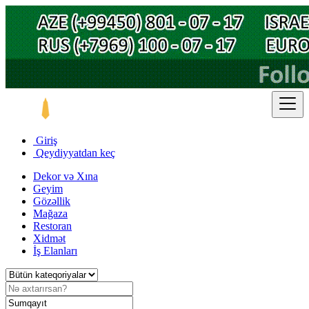
Giriş
Qeydiyyatdan keç
Dekor və Xına
Geyim
Gözəllik
Mağaza
Restoran
Xidmət
İş Elanları