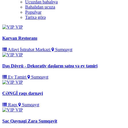
Ucuzdan bahalıya
Bahalıdan ucuza
Populyar
Tarixə görə
VIP
Karvan Restoranı
Ailəvi İstirahət Mərkəzi
Sumqayıt
VIP
Daş Dövrü - Dekorativ daşların satışı və ev təmiri
Ev Təmiri
Sumqayıt
VIP
CƏNGİ rəqs dərnəyi
Rəqs
Sumqayıt
VIP
Sac Qaynagi Zara Sumqayit