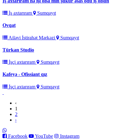
İş axtarıram nə işi olsa min şükür əsas odu iş olsun
İş axtarıram
Sumqayıt
Ovqat
Ailəvi İstirahət Mərkəzi
Sumqayıt
Türkan Studio
İşçi axtarıram
Sumqayıt
Kafeyə - Ofissiant qız
İşçi axtarıram
Sumqayıt
‹
1
2
›
Facebook
YouTube
Instagram