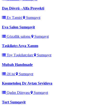
Daş Dövrü - Alfa Proyekti
Ev Təmiri
Sumqayıt
Eva Salon Sumqayit
Gözəllik salonu
Sumqayıt
Təşkilatçı Asya Xanım
Toy Təşkilatçıları
Sumqayıt
Mubah Handmade
Əl işi
Sumqayıt
Kosmetoloq Dr Aytən Seyidova
Qadın Dünyası
Sumqayıt
Tort Sumqayit