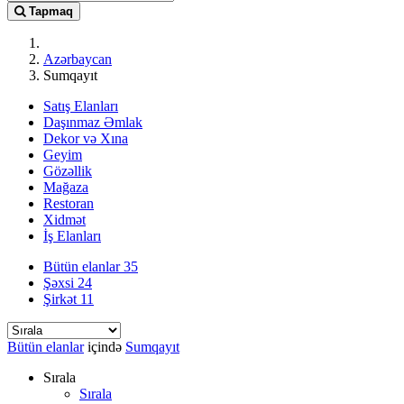
Tapmaq
Azərbaycan
Sumqayıt
Satış Elanları
Daşınmaz Əmlak
Dekor və Xına
Geyim
Gözəllik
Mağaza
Restoran
Xidmət
İş Elanları
Bütün elanlar
35
Şəxsi
24
Şirkət
11
Bütün elanlar
içində
Sumqayıt
Sırala
Sırala