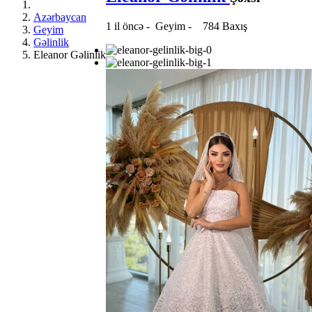
Azərbaycan
1 il öncə
-
Geyim
-
784 Baxış
Geyim
Gəlinlik
Eleanor Gəlinlik