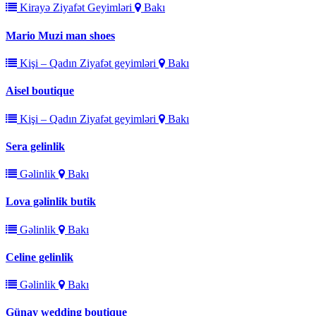
Kirayə Ziyafət Geyimləri
Bakı
Mario Muzi man shoes
Kişi – Qadın Ziyafət geyimləri
Bakı
Aisel boutique
Kişi – Qadın Ziyafət geyimləri
Bakı
Sera gelinlik
Gəlinlik
Bakı
Lova gəlinlik butik
Gəlinlik
Bakı
Celine gelinlik
Gəlinlik
Bakı
Günay wedding boutique