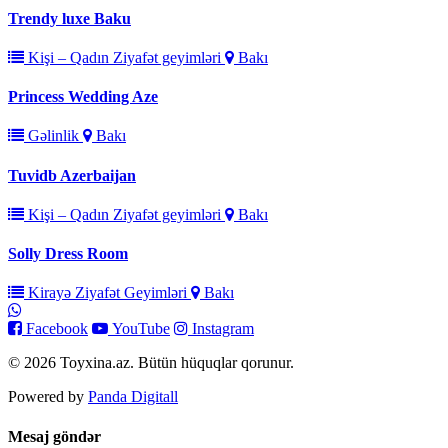
Trendy luxe Baku
Kişi – Qadın Ziyafət geyimləri
Bakı
Princess Wedding Aze
Gəlinlik
Bakı
Tuvidb Azerbaijan
Kişi – Qadın Ziyafət geyimləri
Bakı
Solly Dress Room
Kirayə Ziyafət Geyimləri
Bakı
Facebook
YouTube
Instagram
© 2026 Toyxina.az. Bütün hüquqlar qorunur.
Powered by
Panda Digitall
Mesaj göndər