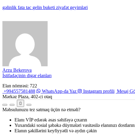
gəlinlik
fata
tac
gelin
buketi
ziyafət
geyimləri
Arzu Bekerova
İstifadəçinin digər elanları
Elan nömrəsi: 722
+994557581488
WhatsApp-da Yaz
Instagram profili
Mesaj Gö
Mərkəz Plaza, 402-ci otaq
Məhsulunuzu tez satmaq üçün nə etməli?
Elanı VİP edərək əsas səhifəyə çıxarın
Yuxarıdaki sosial şəbəkə düymələri vasitəsilə elanınızı dostların
Elanın şəkillərini keyfiyyətli və aydın çəkin