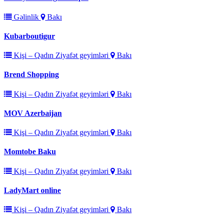
Gəlinlik
Bakı
Kubarboutigur
Kişi – Qadın Ziyafət geyimləri
Bakı
Brend Shopping
Kişi – Qadın Ziyafət geyimləri
Bakı
MOV Azerbaijan
Kişi – Qadın Ziyafət geyimləri
Bakı
Momtobe Baku
Kişi – Qadın Ziyafət geyimləri
Bakı
LadyMart online
Kişi – Qadın Ziyafət geyimləri
Bakı