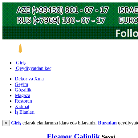
Giriş
Qeydiyyatdan keç
Dekor və Xına
Geyim
Gözəllik
Mağaza
Restoran
Xidmət
İş Elanları
Giriş
edərək elanlarınızı idarə edə bilərsiniz.
Buradan
qeydiyyatd
×
Eleanor Gəlinlik
Şəxsi