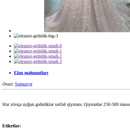
Elan məlumatları
Ərazi:
Sumqayıt
Hər zövqə uyğun gəlinliklər sərfəli qiymətə. Qiymətlər 250-500 manat 
Etiketlər: