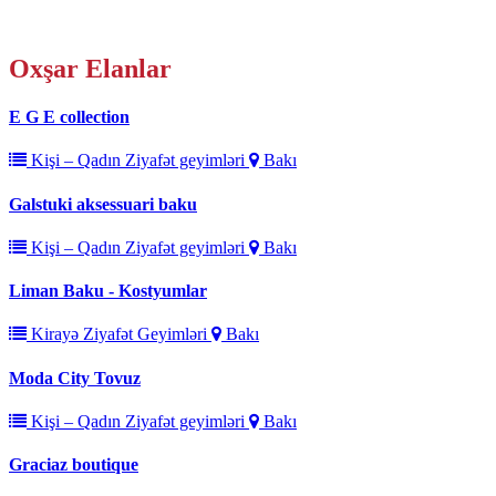
Oxşar
Elanlar
E G E collection
Kişi – Qadın Ziyafət geyimləri
Bakı
Galstuki aksessuari baku
Kişi – Qadın Ziyafət geyimləri
Bakı
Liman Baku - Kostyumlar
Kirayə Ziyafət Geyimləri
Bakı
Moda City Tovuz
Kişi – Qadın Ziyafət geyimləri
Bakı
Graciaz boutique