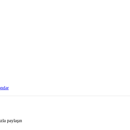
ndər
ızla paylaşın