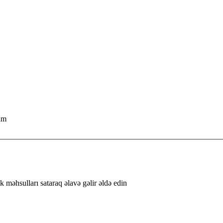
ram
k məhsulları sataraq əlavə gəlir əldə edin