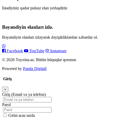
İstədiyiniz qədər pulsuz elan yerləşdirin
Bəyəndiyin elanları izlə.
Bəyəndiyin elanları izləyərək dəyişikliklərdən xəbərdar ol.
Facebook
YouTube
Instagram
© 2026 Toyxina.az. Bütün hüquqlar qorunur.
Powered by
Panda Digitall
Giriş
×
Bağla
Giriş (Email və ya telefon)
Parol
Girişi açıq saxla