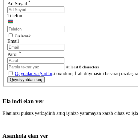
*
Ad Soyad
Telefon
Gizləmək
Email
*
Parol
At least 8 characters
Qaydalar və Şərtlər
-i oxudum, İrəli düyməsini basaraq razılaşı
Qeydiyyatdan keç
Elə indi elan ver
Elanınızı pulsuz yerləşdirib artıq işinizə yaramayan xarab cihaz və işlə
Asanlıqla elan ver