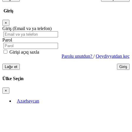
Giriş
×
Bağla
Giriş (Email və ya telefon)
Parol
Girişi açıq saxla
Parolu unutdun?
/
Qeydiyyatdan keç
Ləğv et
Giriş
Ülke Seçin
×
Bağla
Azərbaycan