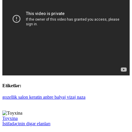
Etiketlər:
gozellik
salon
keratin
anbre
balyaj
vizaj
naza
Toyxina
İstifadəçinin digər elanları