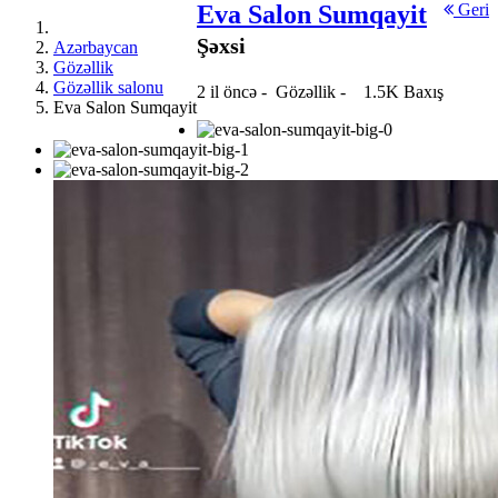
Eva Salon Sumqayit
Geri
Şəxsi
Azərbaycan
Gözəllik
Gözəllik salonu
2 il öncə
-
Gözəllik
-
1.5K Baxış
Eva Salon Sumqayit