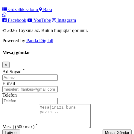
Gözəllik salonu
Bakı
Facebook
YouTube
Instagram
© 2026 Toyxina.az. Bütün hüquqlar qorunur.
Powered by
Panda Digitall
Mesaj göndər
×
Bağla
*
Ad Soyad
E-mail
Telefon
*
Mesaj
(500 max)
Ləğv et
Mesaj Göndər