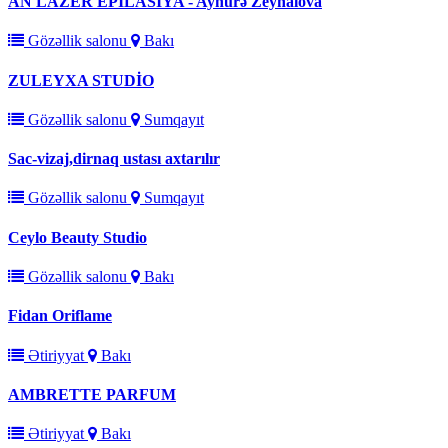
AN LAZER EPILASIYA - Aynurə Zeynalova
Gözəllik salonu
Bakı
ZULEYXA STUDİO
Gözəllik salonu
Sumqayıt
Sac-vizaj,dirnaq ustası axtarılır
Gözəllik salonu
Sumqayıt
Ceylo Beauty Studio
Gözəllik salonu
Bakı
Fidan Oriflame
Ətiriyyat
Bakı
AMBRETTE PARFUM
Ətiriyyat
Bakı