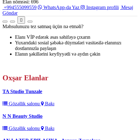
Elan nömrəsi: 696
+994555099559
WhatsApp-da Yaz
Instagram profili
Mesaj
Göndər
Məhsulunuzu tez satmaq üçün nə etməli?
Elanı VİP edərək əsas səhifəyə çıxarın
Yuxarıdaki sosial şəbəkə düymələri vasitəsilə elanınızı
dostlarınızla paylaşın
Elanın şəkillərini keyfiyyətli və aydın çəkin
Oxşar
Elanlar
TA Studio Tunzale
Gözəllik salonu
Bakı
N N Beauty Studio
Gözəllik salonu
Bakı