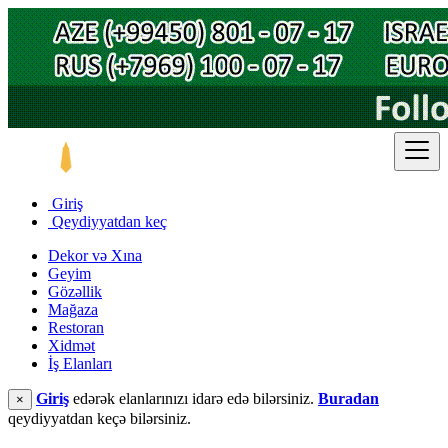
Giriş
Qeydiyyatdan keç
Dekor və Xına
Geyim
Gözəllik
Mağaza
Restoran
Xidmət
İş Elanları
Giriş
edərək elanlarınızı idarə edə bilərsiniz.
Buradan
×
qeydiyyatdan keçə bilərsiniz.