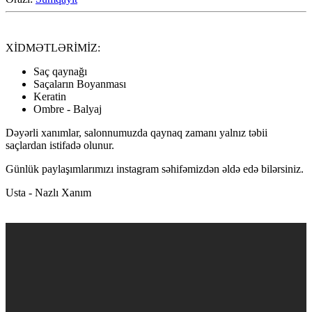
XİDMƏTLƏRİMİZ:
Saç qaynağı
Saçaların Boyanması
Keratin
Ombre - Balyaj
Dəyərli xanımlar, salonnumuzda qaynaq zamanı yalnız təbii
saçlardan istifadə olunur.
Günlük paylaşımlarımızı instagram səhifəmizdən əldə edə bilərsiniz.
Usta - Nazlı Xanım