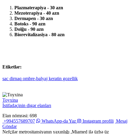
Plazmaterapiya - 30 azn
Mezoterapiya - 40 azn
Dermapen - 30 azn
Botoks - 90 azn
Dolğu - 90 azn
Biorevitalizasiya - 80 azn
Etiketlər:
sac
dirnaq
ombre-balyaj
keratin
gozellik
Toyxina
İstifadəçinin digər elanları
Elan nömrəsi: 698
+994557689707
WhatsApp-da Yaz
Instagram profili
Mesaj
Göndər
Nefçilər metrositansiyanın yaxınlığı ,Miamed ilə üzbə üz