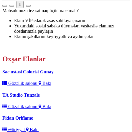
Məhsulunuzu tez satmaq üçün nə etməli?
Elanı VİP edərək əsas səhifəyə çıxarın
Yuxarıdaki sosial şəbəkə düymələri vasitəsilə elanınızı
dostlarınızla paylaşın
Elanın şəkillərini keyfiyyətli və aydın çəkin
Oxşar
Elanlar
Sac ustasi Colorist Gunay
Gözəllik salonu
Bakı
TA Studio Tunzale
Gözəllik salonu
Bakı
Fidan Oriflame
Ətiriyyat
Bakı