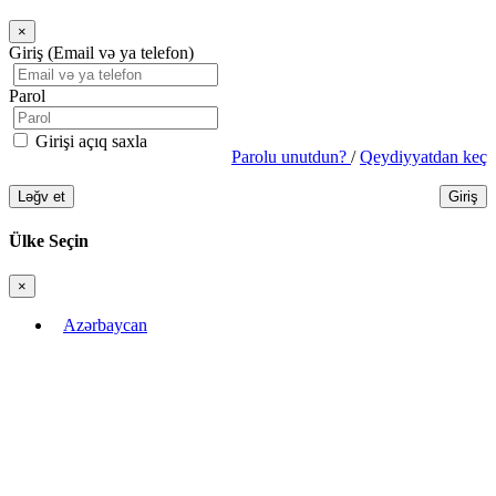
×
Bağla
Giriş (Email və ya telefon)
Parol
Girişi açıq saxla
Parolu unutdun?
/
Qeydiyyatdan keç
Ləğv et
Giriş
Ülke Seçin
×
Bağla
Azərbaycan