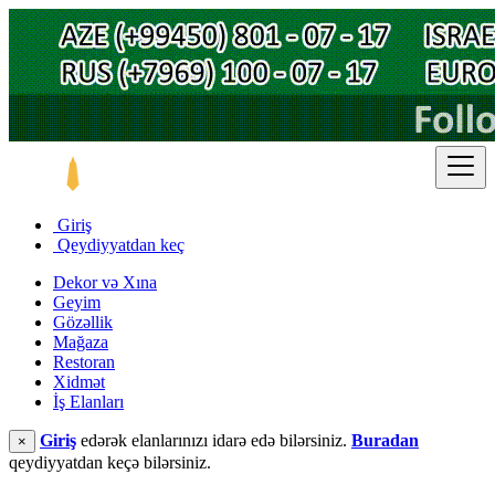
Giriş
Qeydiyyatdan keç
Dekor və Xına
Geyim
Gözəllik
Mağaza
Restoran
Xidmət
İş Elanları
Giriş
edərək elanlarınızı idarə edə bilərsiniz.
Buradan
×
qeydiyyatdan keçə bilərsiniz.