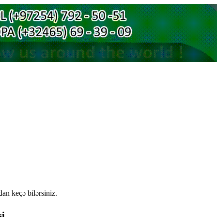
an keçə bilərsiniz.
si