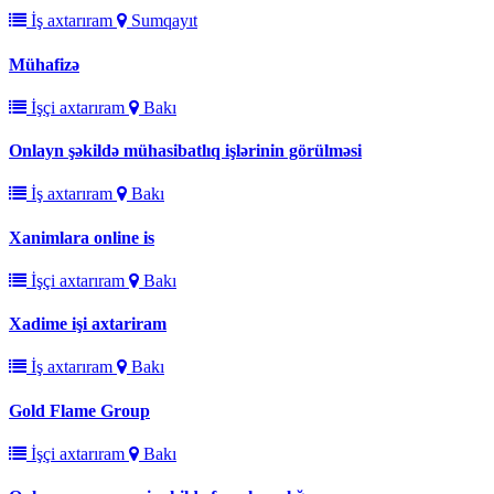
İş axtarıram
Sumqayıt
Mühafizə
İşçi axtarıram
Bakı
Onlayn şəkildə mühasibatlıq işlərinin görülməsi
İş axtarıram
Bakı
Xanimlara online is
İşçi axtarıram
Bakı
Xadime işi axtariram
İş axtarıram
Bakı
Gold Flame Group
İşçi axtarıram
Bakı