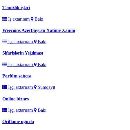
Təmizlik işləri
İş axtarıram
Bakı
Weecoins Azerbaycan Xatime Xanim
İşçi axtarıram
Bakı
Sifarişlərin Yığılması
İşçi axtarıram
Bakı
Parfüm satıcısı
İşçi axtarıram
Sumqayıt
Online biznes
İşçi axtarıram
Bakı
Oriflame ugurla