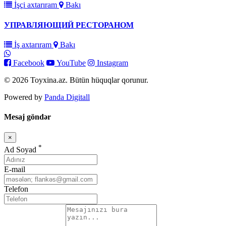
İşçi axtarıram
Bakı
УПРАВЛЯЮЩИЙ РЕСТОРАНОМ
İş axtarıram
Bakı
Facebook
YouTube
Instagram
© 2026 Toyxina.az. Bütün hüquqlar qorunur.
Powered by
Panda Digitall
Mesaj göndər
×
Bağla
*
Ad Soyad
E-mail
Telefon