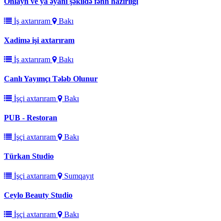
Onlayn ve ya əyani şəkildə fənn hazırlığı
İş axtarıram
Bakı
Xadimə işi axtarıram
İş axtarıram
Bakı
Canlı Yayımçı Tələb Olunur
İşçi axtarıram
Bakı
PUB - Restoran
İşçi axtarıram
Bakı
Türkan Studio
İşçi axtarıram
Sumqayıt
Ceylo Beauty Studio
İşçi axtarıram
Bakı