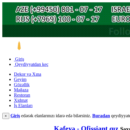
Giriş
Qeydiyyatdan keç
Dekor və Xına
Geyim
Gözəllik
Mağaza
Restoran
Xidmət
İş Elanları
Giriş
edərək elanlarınızı idarə edə bilərsiniz.
Buradan
qeydiyyatd
×
Kafeyə - Ofissiant qız
Şəx