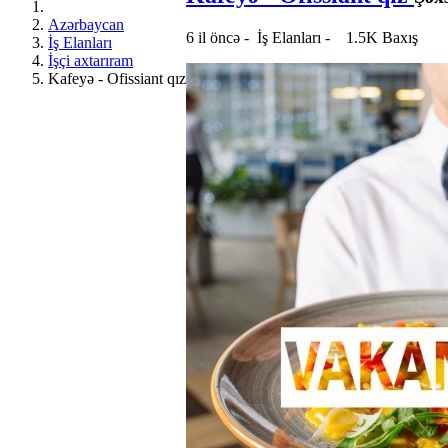
Azərbaycan
6 il öncə
-
İş Elanları
-
1.5K Baxış
İş Elanları
İşçi axtarıram
Kafeyə - Ofissiant qız