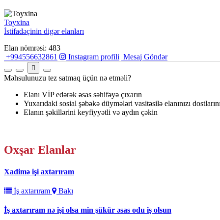
Toyxina
İstifadəçinin digər elanları
Elan nömrəsi: 483
+994556632861
Instagram profili
Mesaj Göndər
Məhsulunuzu tez satmaq üçün nə etməli?
Elanı VİP edərək əsas səhifəyə çıxarın
Yuxarıdaki sosial şəbəkə düymələri vasitəsilə elanınızı dostların
Elanın şəkillərini keyfiyyətli və aydın çəkin
Oxşar
Elanlar
Xadimə işi axtarıram
İş axtarıram
Bakı
İş axtarıram nə işi olsa min şükür əsas odu iş olsun