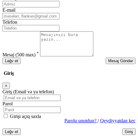
E-mail
Telefon
*
Mesaj
(500 max)
Ləğv et
Mesaj Göndər
Giriş
×
Bağla
Giriş (Email və ya telefon)
Parol
Girişi açıq saxla
Parolu unutdun?
/
Qeydiyyatdan keç
Ləğv et
Giriş