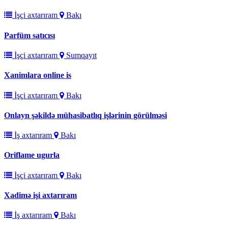
İşçi axtarıram
Bakı
Parfüm satıcısı
İşçi axtarıram
Sumqayıt
Xanimlara online is
İşçi axtarıram
Bakı
Onlayn şəkildə mühasibatlıq işlərinin görülməsi
İş axtarıram
Bakı
Oriflame ugurla
İşçi axtarıram
Bakı
Xadimə işi axtarıram
İş axtarıram
Bakı