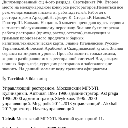
Дипломированный фц 4-ого разряда. Сертификат РФ. Второе
место на международном конкурсе рестораторов.Имеються все
рекомендательные письма от работадателей. Работал с
рестораторами Аркадий.Н. Джорч.К. Стефан.Р. Намик.М.
Гюнтер.Ш. Кацман. На данный момент преподаю курсы сервиса
и этикета обслуживающему персоналу. Знания: бухгалтерская
работа ресторана (приход,расход,остаток),калькуляция и
граммаж продоваемого продукта и барных
напитков,технологическая карта. Знание Итальянской,Русско-
Украинской,Японской,Арабской и Скандинавской кухни. Знания
сервиса на мировом уровне. Просьба звонить только людям,
хорошо разбирающемся в ресторанной системе! Владельцам
ночных баров,кафе,турецких ресторанов и забегаловок,не
звонить. На данный момент веду тренинги официантам.
İş Təcrübsi
:
5 ildən artıq
Управляющий рестораном. Московский МГУУП.
Кулинарный. Amburan 1995-1996 администратор. Ast praga
1996-2000 администратор. Steyk xaos 1996- 2000
управляющий. Megapolis 2011-2013 управляющий. Akxhalil
2013 директор. Haven-управляющий.
Təhsil:
Московский МГУУП. Высший кулинарный 11.