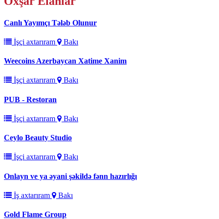
Oxşar
Elanlar
Canlı Yayımçı Tələb Olunur
İşçi axtarıram
Bakı
Weecoins Azerbaycan Xatime Xanim
İşçi axtarıram
Bakı
PUB - Restoran
İşçi axtarıram
Bakı
Ceylo Beauty Studio
İşçi axtarıram
Bakı
Onlayn ve ya əyani şəkildə fənn hazırlığı
İş axtarıram
Bakı
Gold Flame Group