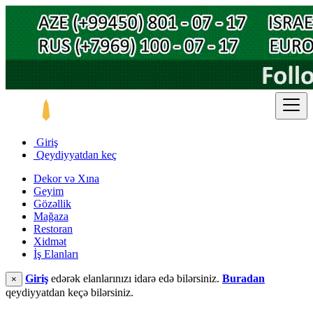
Giriş
Qeydiyyatdan keç
Dekor və Xına
Geyim
Gözəllik
Mağaza
Restoran
Xidmət
İş Elanları
Giriş
edərək elanlarınızı idarə edə bilərsiniz.
Buradan
×
qeydiyyatdan keçə bilərsiniz.