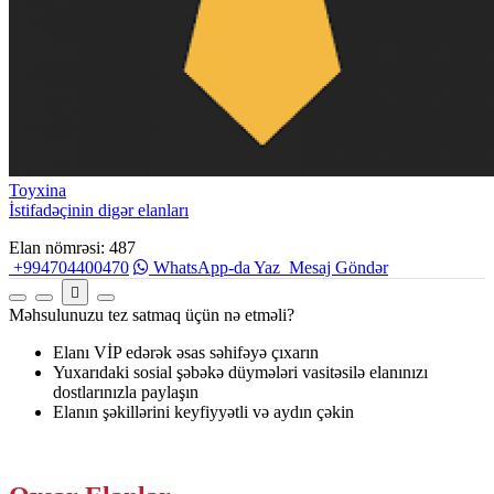
Toyxina
İstifadəçinin digər elanları
Elan nömrəsi: 487
+994704400470
WhatsApp-da Yaz
Mesaj Göndər
Məhsulunuzu tez satmaq üçün nə etməli?
Elanı VİP edərək əsas səhifəyə çıxarın
Yuxarıdaki sosial şəbəkə düymələri vasitəsilə elanınızı
dostlarınızla paylaşın
Elanın şəkillərini keyfiyyətli və aydın çəkin