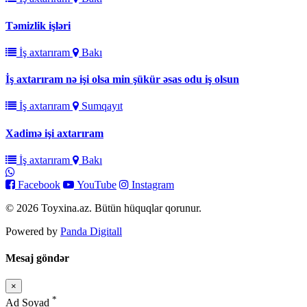
Təmizlik işləri
İş axtarıram
Bakı
İş axtarıram nə işi olsa min şükür əsas odu iş olsun
İş axtarıram
Sumqayıt
Xadimə işi axtarıram
İş axtarıram
Bakı
Facebook
YouTube
Instagram
© 2026 Toyxina.az. Bütün hüquqlar qorunur.
Powered by
Panda Digitall
Mesaj göndər
×
Bağla
*
Ad Soyad