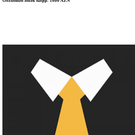
Gözlənilən əmək haqqı: 1800 AZN