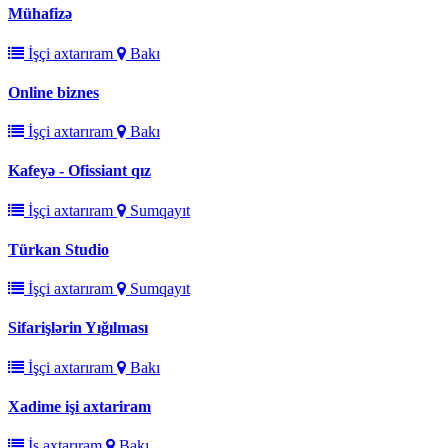
Mühafizə
İşçi axtarıram
Bakı
Online biznes
İşçi axtarıram
Bakı
Kafeyə - Ofissiant qız
İşçi axtarıram
Sumqayıt
Türkan Studio
İşçi axtarıram
Sumqayıt
Sifarişlərin Yığılması
İşçi axtarıram
Bakı
Xadime işi axtariram
İş axtarıram
Bakı