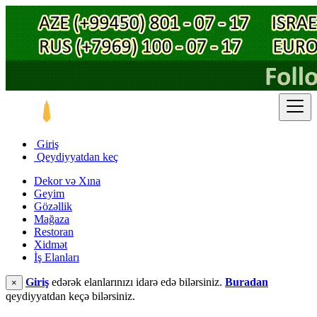
Giriş
Qeydiyyatdan keç
Dekor və Xına
Geyim
Gözəllik
Mağaza
Restoran
Xidmət
İş Elanları
Giriş
edərək elanlarınızı idarə edə bilərsiniz.
Buradan
×
qeydiyyatdan keçə bilərsiniz.