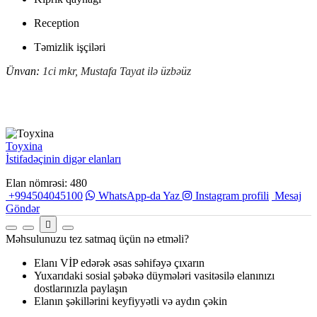
Reception
Təmizlik işçiləri
Ünvan:
1ci mkr, Mustafa Tayat ilə üzbəüz
Toyxina
İstifadəçinin digər elanları
Elan nömrəsi: 480
+994504045100
WhatsApp-da Yaz
Instagram profili
Mesaj
Göndər
Məhsulunuzu tez satmaq üçün nə etməli?
Elanı VİP edərək əsas səhifəyə çıxarın
Yuxarıdaki sosial şəbəkə düymələri vasitəsilə elanınızı
dostlarınızla paylaşın
Elanın şəkillərini keyfiyyətli və aydın çəkin