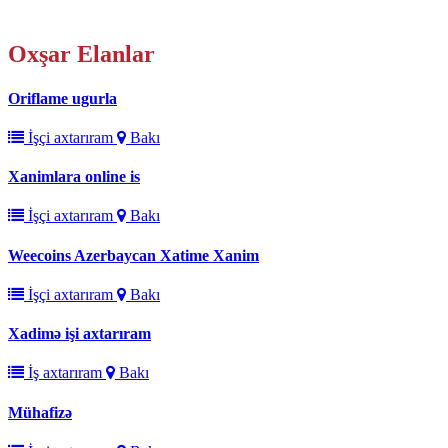
Oxşar
Elanlar
Oriflame ugurla
İşçi axtarıram
Bakı
Xanimlara online is
İşçi axtarıram
Bakı
Weecoins Azerbaycan Xatime Xanim
İşçi axtarıram
Bakı
Xadimə işi axtarıram
İş axtarıram
Bakı
Mühafizə