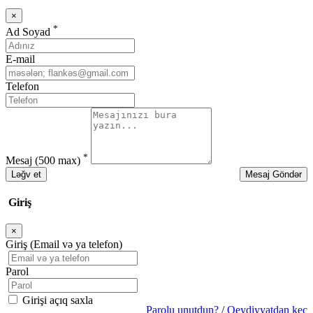
×
Bağla
*
Ad Soyad
E-mail
Telefon
*
Mesaj
(500 max)
Ləğv et
Mesaj Göndər
Giriş
×
Bağla
Giriş (Email və ya telefon)
Parol
Girişi açıq saxla
Parolu unutdun?
/
Qeydiyyatdan keç