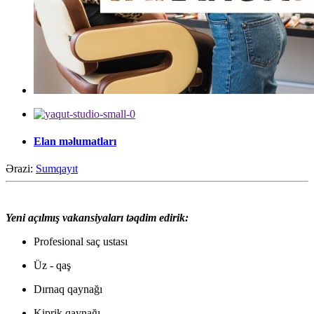
Elan məlumatları
Ərazi:
Sumqayıt
Yeni açılmış vakansiyaları təqdim edirik:
Profesional saç ustası
Üz - qaş
Dırnaq qaynağı
Kiprik qaynağı