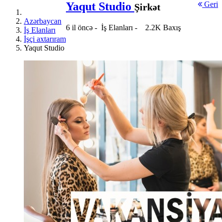
Yaqut Studio
Geri
Şirkət
Azərbaycan
6 il öncə
-
İş Elanları
-
2.2K Baxış
İş Elanları
İşçi axtarıram
Yaqut Studio