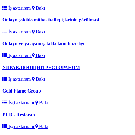
İş axtarıram
Bakı
Onlayn şəkildə mühasibatlıq işlərinin görülməsi
İş axtarıram
Bakı
Onlayn ve ya əyani şəkildə fənn hazırlığı
İş axtarıram
Bakı
УПРАВЛЯЮЩИЙ РЕСТОРАНОМ
İş axtarıram
Bakı
Gold Flame Group
İşçi axtarıram
Bakı
PUB - Restoran
İşçi axtarıram
Bakı