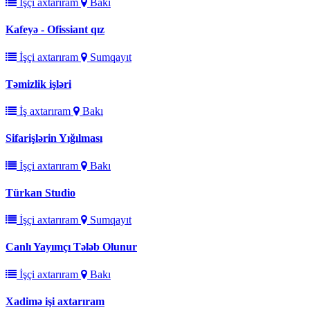
İşçi axtarıram
Bakı
Kafeyə - Ofissiant qız
İşçi axtarıram
Sumqayıt
Təmizlik işləri
İş axtarıram
Bakı
Sifarişlərin Yığılması
İşçi axtarıram
Bakı
Türkan Studio
İşçi axtarıram
Sumqayıt
Canlı Yayımçı Tələb Olunur
İşçi axtarıram
Bakı
Xadimə işi axtarıram