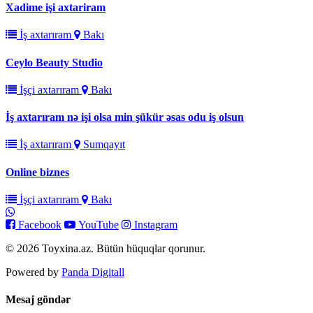
Xadime işi axtariram
İş axtarıram
Bakı
Ceylo Beauty Studio
İşçi axtarıram
Bakı
İş axtarıram nə işi olsa min şükür əsas odu iş olsun
İş axtarıram
Sumqayıt
Online biznes
İşçi axtarıram
Bakı
Facebook
YouTube
Instagram
© 2026 Toyxina.az. Bütün hüquqlar qorunur.
Powered by
Panda Digitall
Mesaj göndər