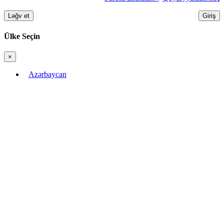
Ləğv et
Giriş
Ülke Seçin
×
Bağla
Azərbaycan