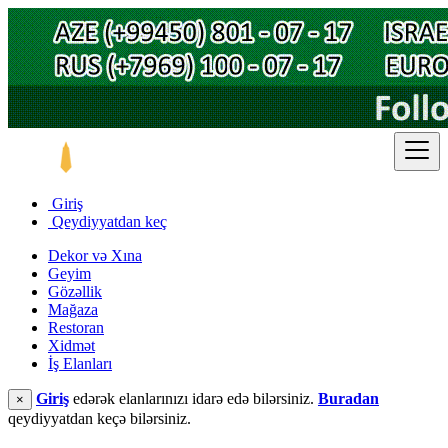
Giriş
Qeydiyyatdan keç
Dekor və Xına
Geyim
Gözəllik
Mağaza
Restoran
Xidmət
İş Elanları
Giriş
edərək elanlarınızı idarə edə bilərsiniz.
Buradan
×
qeydiyyatdan keçə bilərsiniz.