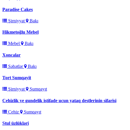
Paradise Cakes
Şirniyyat
Bakı
Hikmetoğlu Mebel
Mebel
Bakı
Xoncalar
Səbətlər
Bakı
Tort Sumqayit
Şirniyyat
Sumqayıt
Cehizlik ve gundelik istifade ucun yataq destlerinin sifarisi
Cehiz
Sumqayıt
Stul üzlükləri