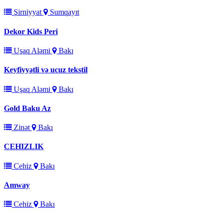
Şirniyyat
Sumqayıt
Dekor Kids Peri
Uşaq Aləmi
Bakı
Keyfiyyətli və ucuz tekstil
Uşaq Aləmi
Bakı
Gold Baku Az
Zinət
Bakı
CEHIZLIK
Cehiz
Bakı
Amway
Cehiz
Bakı