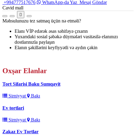
+994777517676
WhatsApp-da Yaz
Mesaj Göndər
Cavid mall
Məhsulunuzu tez satmaq üçün nə etməli?
Elanı VİP edərək əsas səhifəyə çıxarın
Yuxarıdaki sosial şəbəkə düymələri vasitəsilə elanınızı
dostlarınızla paylaşın
Elanın şəkillərini keyfiyyətli və aydın çəkin
Oxşar
Elanlar
Tort Sifarisi Baku Sumqayit
Şirniyyat
Bakı
Ev tortlari
Şirniyyat
Bakı
Zakaz Ev Tortlar