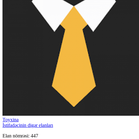
Toyxina
İstifadəçinin digər elanları
Elan nömrəsi: 447