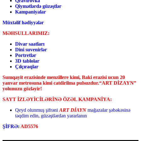
Qravirovka
Qiymətlərdə güzəştlər
Kampaniyalar
Müxtəlif hədiyyələr
MƏHSULLARIMIZ:
Divar saatları
Dini suvenirlər
Portretlər
3D tablolar
Çılçıraqlar
Sumqayit erazisinde menzillere kimi, Baki erazisi ucun 20
yanvar metrosuna kimi catdirilma pulsuzdur.
“ART DİZAYN”
yolunuzu gözləyir!
SAYT İZLƏYİCİLƏRİNƏ ÖZƏL KAMPANİYA:
Qeyd olunmuş şifrəni
ART DİAYN
mağazalar şəbəkəsinə
təqdim edin, güzəştlərdən yararlanın
ŞİFRƏ
:
AD5576