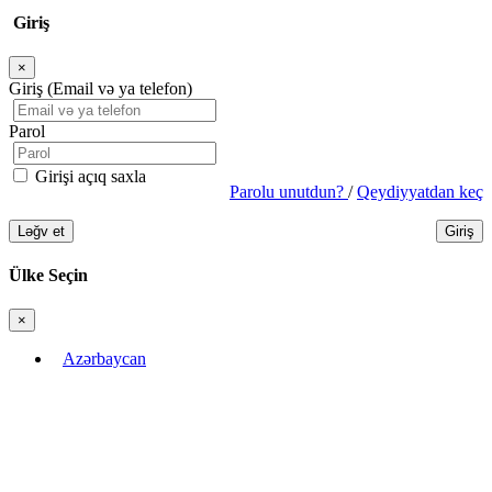
Giriş
×
Bağla
Giriş (Email və ya telefon)
Parol
Girişi açıq saxla
Parolu unutdun?
/
Qeydiyyatdan keç
Ləğv et
Giriş
Ülke Seçin
×
Bağla
Azərbaycan