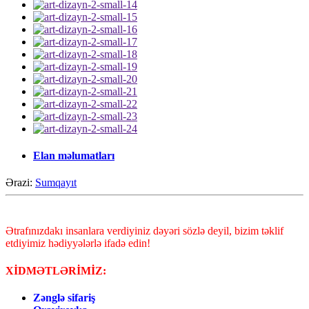
Elan məlumatları
Ərazi:
Sumqayıt
Ətrafınızdakı insanlara verdiyiniz dəyəri sözlə deyil, bizim təklif
etdiyimiz hədiyyələrlə ifadə edin!
XİDMƏTLƏRİMİZ:
Zənglə sifariş