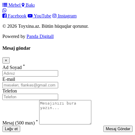
Mebel
Bakı
Facebook
YouTube
Instagram
© 2026 Toyxina.az. Bütün hüquqlar qorunur.
Powered by
Panda Digitall
Mesaj göndər
×
Bağla
*
Ad Soyad
E-mail
Telefon
*
Mesaj
(500 max)
Ləğv et
Mesaj Göndər