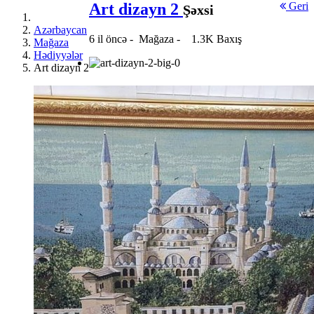
Art dizayn 2
Geri
Şəxsi
Azərbaycan
6 il öncə
-
Mağaza
-
1.3K Baxış
Mağaza
Hədiyyələr
Art dizayn 2