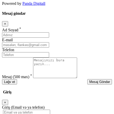
Powered by
Panda Digitall
Mesaj göndər
×
Bağla
*
Ad Soyad
E-mail
Telefon
*
Mesaj
(500 max)
Ləğv et
Mesaj Göndər
Giriş
×
Bağla
Giriş (Email və ya telefon)