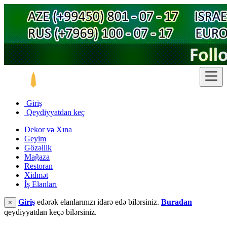
Giriş
Qeydiyyatdan keç
Dekor və Xına
Geyim
Gözəllik
Mağaza
Restoran
Xidmət
İş Elanları
Giriş
edərək elanlarınızı idarə edə bilərsiniz.
Buradan
×
qeydiyyatdan keçə bilərsiniz.