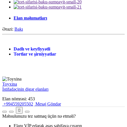
Elan məlumatları
Ərazi:
Bakı
Dadlı ve keyfiyyətli
Tortlar ve şirniyyatlar
Toyxina
İstifadəçinin digər elanları
Elan nömrəsi: 453
+994559205502
Mesaj Göndər
Məhsulunuzu tez satmaq üçün nə etməli?
Elanı VİP edərək əsas səhifəyə çıxarın