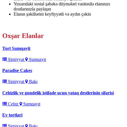
Yuxarıdaki sosial şəbəkə düymələri vasitəsilə elanınızı
dostlarınızla paylaşın
Elanın şəkillərini keyfiyyətli və aydın çəkin
Oxşar
Elanlar
Tort Sumqayit
Şirniyyat
Sumqayıt
Paradise Cakes
Şirniyyat
Bakı
Cehizlik ve gundelik istifade ucun yataq destlerinin sifarisi
Cehiz
Sumqayıt
Ev tortlari
Şirniyyat
Bakı