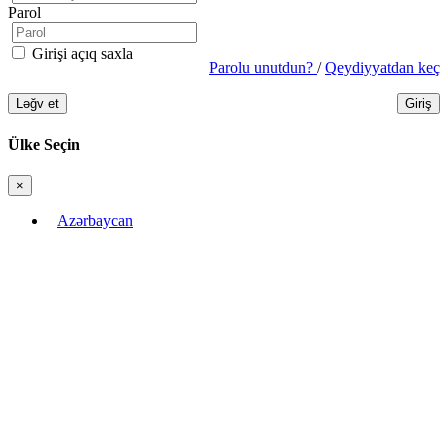
Parol
Girişi açıq saxla
Parolu unutdun?
/
Qeydiyyatdan keç
Ləğv et
Giriş
Ülke Seçin
×
Bağla
Azərbaycan