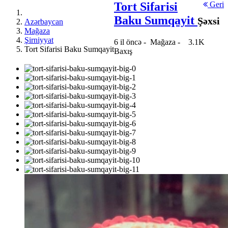
Tort Sifarisi
Geri
Baku Sumqayit
Şəxsi
Azərbaycan
Mağaza
Şirniyyat
6 il öncə
-
Mağaza
-
3.1K
Tort Sifarisi Baku Sumqayit
Baxış