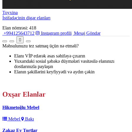
Toyxina
İstifadəçinin digər elanları
Elan nömrəsi: 418
+994125643712
Instagram profili
Mesaj Göndər
Məhsulunuzu tez satmaq üçün nə etməli?
Elanı VİP edərək əsas səhifəyə çıxarın
Yuxarıdaki sosial şəbəkə düymələri vasitəsilə elanınızı
dostlarınızla paylaşın
Elanın şəkillərini keyfiyyətli və aydın çəkin
Oxşar
Elanlar
Hikmetoğlu Mebel
Mebel
Bakı
Zakaz Ev Tortlar