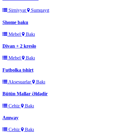
Şirniyyat
Sumqayıt
Shome baku
Mebel
Bakı
Divan + 2 kreslo
Mebel
Bakı
Futbolka tshirt
Aksesuarlar
Bakı
Bütün Mallar Əldədir
Cehiz
Bakı
Amway
Cehiz
Bakı