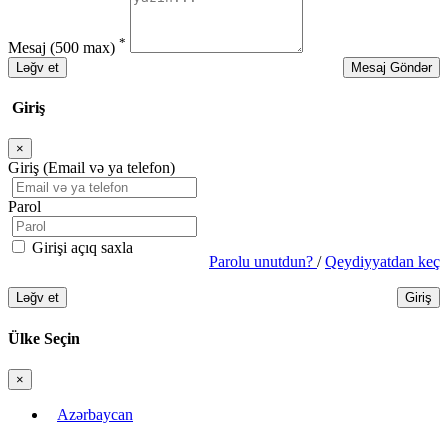
*
Mesaj
(500 max)
Ləğv et
Mesaj Göndər
Giriş
×
Bağla
Giriş (Email və ya telefon)
Parol
Girişi açıq saxla
Parolu unutdun?
/
Qeydiyyatdan keç
Ləğv et
Giriş
Ülke Seçin
×
Bağla
Azərbaycan