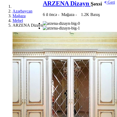
ARZENA Dizayn
Geri
Şəxsi
Azərbaycan
6 il öncə
-
Mağaza
-
1.2K Baxış
Mağaza
Mebel
ARZENA Dizayn