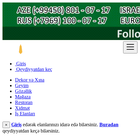
Giriş
Qeydiyyatdan keç
Dekor və Xına
Geyim
Gözəllik
Mağaza
Restoran
Xidmət
İş Elanları
Giriş
edərək elanlarınızı idarə edə bilərsiniz.
Buradan
×
qeydiyyatdan keçə bilərsiniz.