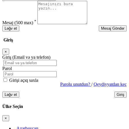
*
Mesaj
(500 max)
Ləğv et
Mesaj Göndər
Giriş
×
Bağla
Giriş (Email və ya telefon)
Parol
Girişi açıq saxla
Parolu unutdun?
/
Qeydiyyatdan keç
Ləğv et
Giriş
Ülke Seçin
×
Bağla
Azərbaycan