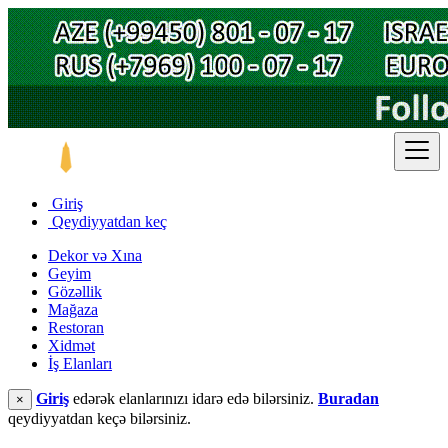
Giriş
Qeydiyyatdan keç
Dekor və Xına
Geyim
Gözəllik
Mağaza
Restoran
Xidmət
İş Elanları
Giriş
edərək elanlarınızı idarə edə bilərsiniz.
Buradan
×
qeydiyyatdan keçə bilərsiniz.