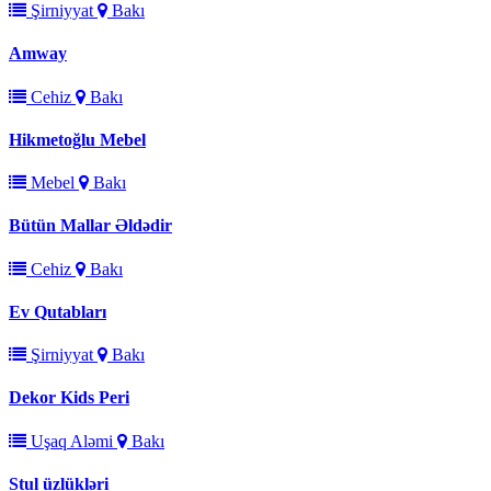
Şirniyyat
Bakı
Amway
Cehiz
Bakı
Hikmetoğlu Mebel
Mebel
Bakı
Bütün Mallar Əldədir
Cehiz
Bakı
Ev Qutabları
Şirniyyat
Bakı
Dekor Kids Peri
Uşaq Aləmi
Bakı
Stul üzlükləri