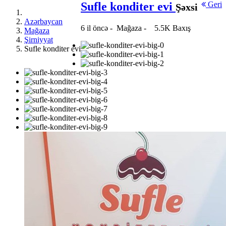
Sufle konditer evi
Geri
Şəxsi
Azərbaycan
6 il öncə
-
Mağaza
-
5.5K Baxış
Mağaza
Şirniyyat
Sufle konditer evi