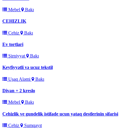
Mebel
Bakı
CEHIZLIK
Cehiz
Bakı
Ev tortlari
Şirniyyat
Bakı
Keyfiyyətli və ucuz tekstil
Uşaq Aləmi
Bakı
Divan + 2 kreslo
Mebel
Bakı
Cehizlik ve gundelik istifade ucun yataq destlerinin sifarisi
Cehiz
Sumqayıt