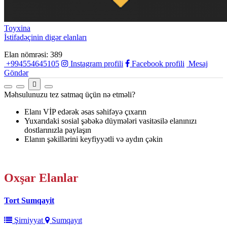
Toyxina
İstifadəçinin digər elanları
Elan nömrəsi: 389
+994554645105
Instagram profili
Facebook profili
Mesaj
Göndər
Məhsulunuzu tez satmaq üçün nə etməli?
Elanı VİP edərək əsas səhifəyə çıxarın
Yuxarıdaki sosial şəbəkə düymələri vasitəsilə elanınızı
dostlarınızla paylaşın
Elanın şəkillərini keyfiyyətli və aydın çəkin
Oxşar
Elanlar
Tort Sumqayit
Şirniyyat
Sumqayıt