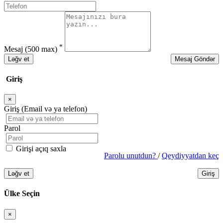
*
Mesaj
(500 max)
Ləğv et
Mesaj Göndər
Giriş
×
Bağla
Giriş (Email və ya telefon)
Parol
Girişi açıq saxla
Parolu unutdun?
/
Qeydiyyatdan keç
Ləğv et
Giriş
Ülke Seçin
×
Bağla