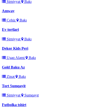
Şirniyyat
Bakı
Amway
Cehiz
Bakı
Ev tortlari
Şirniyyat
Bakı
Dekor Kids Peri
Uşaq Aləmi
Bakı
Gold Baku Az
Zinət
Bakı
Tort Sumqayit
Şirniyyat
Sumqayıt
Futbolka tshirt