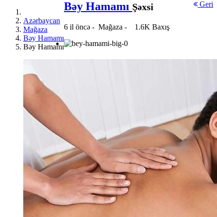
Bəy Hamamı
Geri
Şəxsi
Azərbaycan
6 il öncə
-
Mağaza
-
1.6K Baxış
Mağaza
Bəy Hamamı
Bəy Hamamı