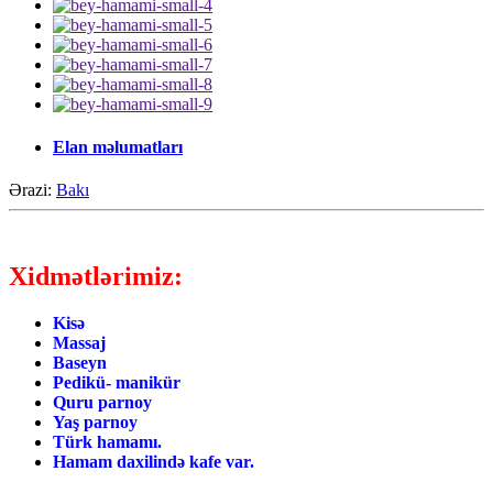
Elan məlumatları
Ərazi:
Bakı
Xidmətlərimiz:
Kisə
Massaj
Baseyn
Pedikü- manikür
Quru parnoy
Yaş parnoy
Türk hamamı.
Hamam daxilində kafe var.