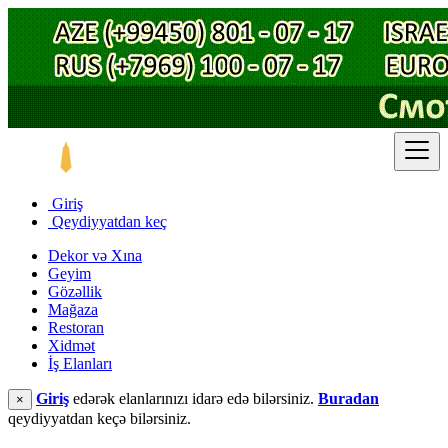
Giriş
Qeydiyyatdan keç
Dekor və Xına
Geyim
Gözəllik
Mağaza
Restoran
Xidmət
İş Elanları
Giriş
edərək elanlarınızı idarə edə bilərsiniz.
Buradan
×
qeydiyyatdan keçə bilərsiniz.