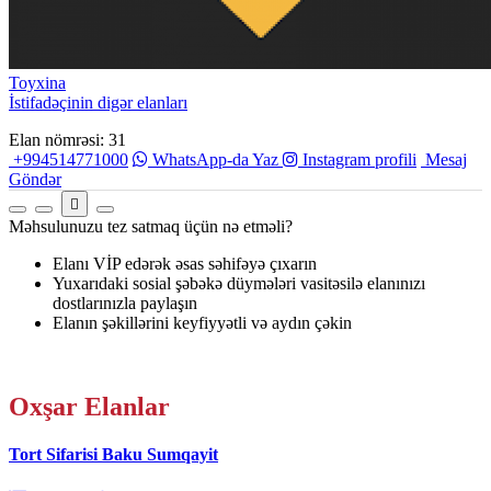
Toyxina
İstifadəçinin digər elanları
Elan nömrəsi: 31
+994514771000
WhatsApp-da Yaz
Instagram profili
Mesaj
Göndər
Məhsulunuzu tez satmaq üçün nə etməli?
Elanı VİP edərək əsas səhifəyə çıxarın
Yuxarıdaki sosial şəbəkə düymələri vasitəsilə elanınızı
dostlarınızla paylaşın
Elanın şəkillərini keyfiyyətli və aydın çəkin
Oxşar
Elanlar
Tort Sifarisi Baku Sumqayit