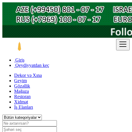
Giriş
Qeydiyyatdan keç
Dekor və Xına
Geyim
Gözəllik
Mağaza
Restoran
Xidmət
İş Elanları