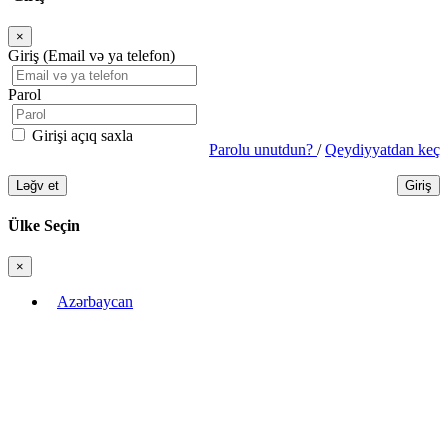
×
Bağla
Giriş (Email və ya telefon)
Parol
Girişi açıq saxla
Parolu unutdun?
/
Qeydiyyatdan keç
Ləğv et
Giriş
Ülke Seçin
×
Bağla
Azərbaycan