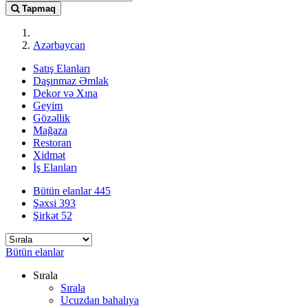
Tapmaq
Azərbaycan
Satış Elanları
Daşınmaz Əmlak
Dekor və Xına
Geyim
Gözəllik
Mağaza
Restoran
Xidmət
İş Elanları
Bütün elanlar
445
Şəxsi
393
Şirkət
52
Bütün elanlar
Sırala
Sırala
Ucuzdan bahalıya