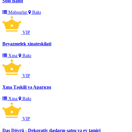
Solo Band
Məhşurlar
Bakı
VIP
Beyazmelek xinateskilati
Xına
Bakı
VIP
Xına Təşkili və Aparıcısı
Xına
Bakı
VIP
Daş Dövrü - Dekorativ daşların satışı və ev təmiri