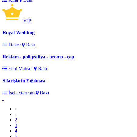
VIP
Royal Wedding
Dekor
Bakı
Reklam - poliqrafiya - promo - çap
Yeni Məhsul
Bakı
Sifarişlərin Yığılması
İşçi axtarıram
Bakı
‹
1
2
3
4
5