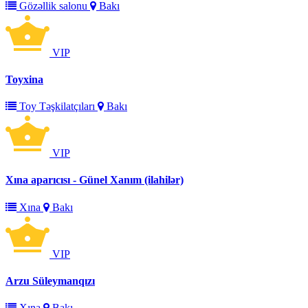
Gözəllik salonu
Bakı
VIP
Toyxina
Toy Təşkilatçıları
Bakı
VIP
Xına aparıcısı - Günel Xanım (ilahilər)
Xına
Bakı
VIP
Arzu Süleymanqızı
Xına
Bakı