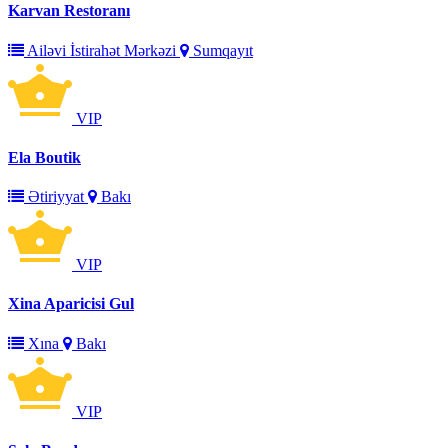
Karvan Restoranı
Ailəvi İstirahət Mərkəzi
Sumqayıt
VIP
Ela Boutik
Ətiriyyat
Bakı
VIP
Xina Aparicisi Gul
Xına
Bakı
VIP