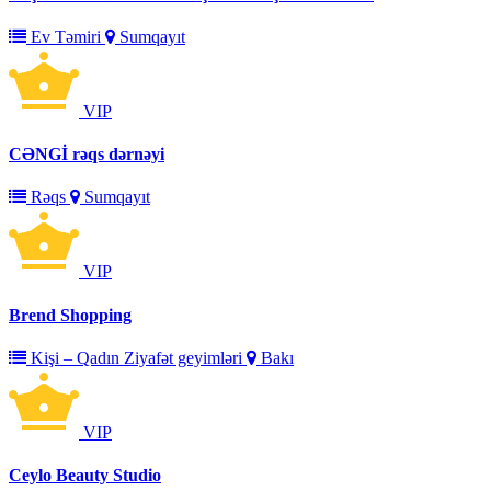
Ev Təmiri
Sumqayıt
VIP
CƏNGİ rəqs dərnəyi
Rəqs
Sumqayıt
VIP
Brend Shopping
Kişi – Qadın Ziyafət geyimləri
Bakı
VIP
Ceylo Beauty Studio