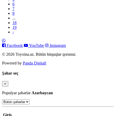
6
7
8
...
18
19
›
Facebook
YouTube
Instagram
© 2026 Toyxina.az. Bütün hüquqlar qorunur.
Powered by
Panda Digitall
Şəhər seç
×
Bağla
Populyar şəhərlər
Azərbaycan
Giriş