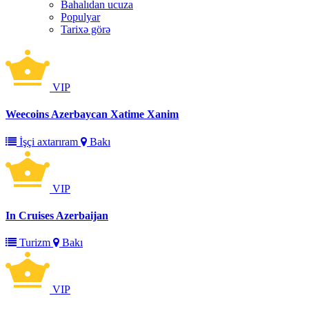
Bahalıdan ucuza
Populyar
Tarixə görə
VIP
Weecoins Azerbaycan Xatime Xanim
İşçi axtarıram
Bakı
VIP
In Cruises Azerbaijan
Turizm
Bakı
VIP