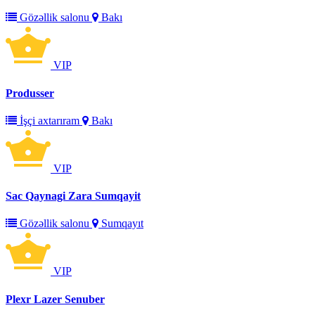
Gözəllik salonu
Bakı
VIP
Produsser
İşçi axtarıram
Bakı
VIP
Sac Qaynagi Zara Sumqayit
Gözəllik salonu
Sumqayıt
VIP
Plexr Lazer Senuber