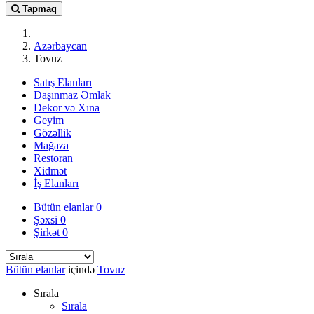
Tapmaq
Azərbaycan
Tovuz
Satış Elanları
Daşınmaz Əmlak
Dekor və Xına
Geyim
Gözəllik
Mağaza
Restoran
Xidmət
İş Elanları
Bütün elanlar
0
Şəxsi
0
Şirkət
0
Bütün elanlar
içində
Tovuz
Sırala
Sırala