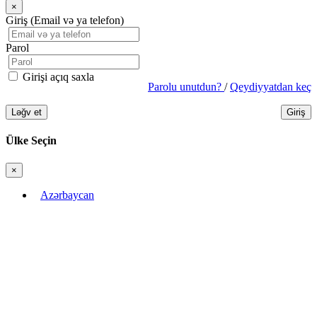
×
Bağla
Giriş (Email və ya telefon)
Parol
Girişi açıq saxla
Parolu unutdun?
/
Qeydiyyatdan keç
Ləğv et
Giriş
Ülke Seçin
×
Bağla
Azərbaycan