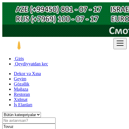
Giriş
Qeydiyyatdan keç
Dekor və Xına
Geyim
Gözəllik
Mağaza
Restoran
Xidmət
İş Elanları