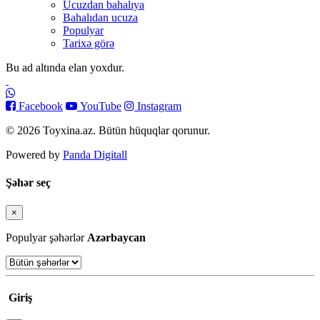
Ucuzdan bahalıya
Bahalıdan ucuza
Populyar
Tarixə görə
Bu ad altında elan yoxdur.
Facebook
YouTube
Instagram
© 2026 Toyxina.az. Bütün hüquqlar qorunur.
Powered by
Panda Digitall
Şəhər seç
×
Bağla
Populyar şəhərlər
Azərbaycan
Giriş