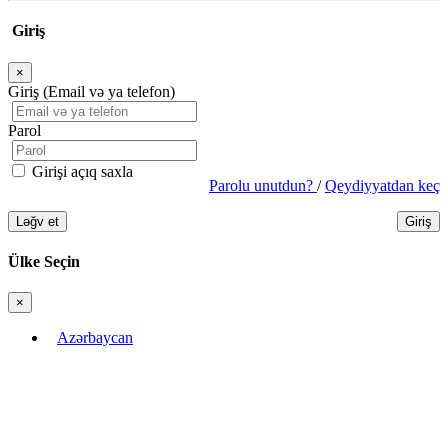
Giriş
×
Bağla
Giriş (Email və ya telefon)
Parol
Girişi açıq saxla
Parolu unutdun?
/
Qeydiyyatdan keç
Ləğv et
Giriş
Ülke Seçin
×
Bağla
Azərbaycan