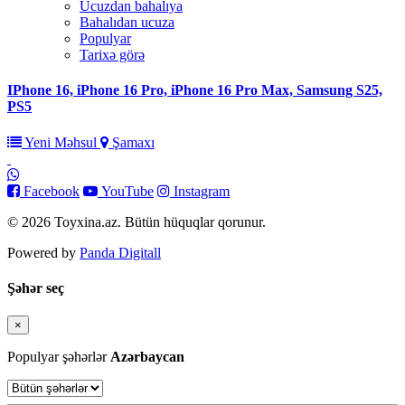
Ucuzdan bahalıya
Bahalıdan ucuza
Populyar
Tarixə görə
IPhone 16, iPhone 16 Pro, iPhone 16 Pro Max, Samsung S25,
PS5
Yeni Məhsul
Şamaxı
Facebook
YouTube
Instagram
© 2026 Toyxina.az. Bütün hüquqlar qorunur.
Powered by
Panda Digitall
Şəhər seç
×
Bağla
Populyar şəhərlər
Azərbaycan