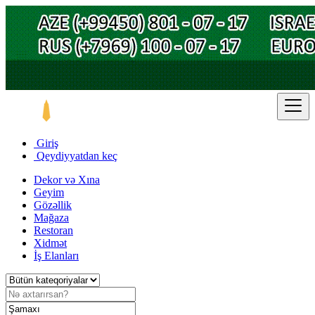
Giriş
Qeydiyyatdan keç
Dekor və Xına
Geyim
Gözəllik
Mağaza
Restoran
Xidmət
İş Elanları