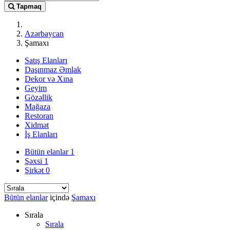
Tapmaq
Azərbaycan
Şamaxı
Satış Elanları
Daşınmaz Əmlak
Dekor və Xına
Geyim
Gözəllik
Mağaza
Restoran
Xidmət
İş Elanları
Bütün elanlar
1
Şəxsi
1
Şirkət
0
Bütün elanlar
içində
Şamaxı
Sırala
Sırala