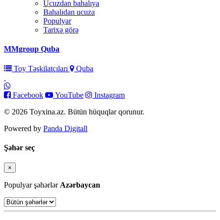
Ucuzdan bahalıya
Bahalıdan ucuza
Populyar
Tarixə görə
MMgroup Quba
Toy Təşkilatçıları
Quba
Facebook
YouTube
Instagram
© 2026 Toyxina.az. Bütün hüquqlar qorunur.
Powered by
Panda Digitall
Şəhər seç
×
Bağla
Populyar şəhərlər
Azərbaycan