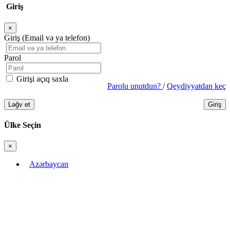
Giriş
×
Bağla
Giriş (Email və ya telefon)
Parol
Girişi açıq saxla
Parolu unutdun?
/
Qeydiyyatdan keç
Ləğv et
Giriş
Ülke Seçin
×
Bağla
Azərbaycan