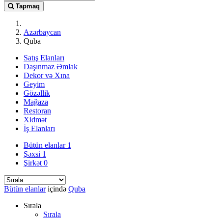
Tapmaq
Azərbaycan
Quba
Satış Elanları
Daşınmaz Əmlak
Dekor və Xına
Geyim
Gözəllik
Mağaza
Restoran
Xidmət
İş Elanları
Bütün elanlar
1
Şəxsi
1
Şirkət
0
Bütün elanlar
içində
Quba
Sırala
Sırala