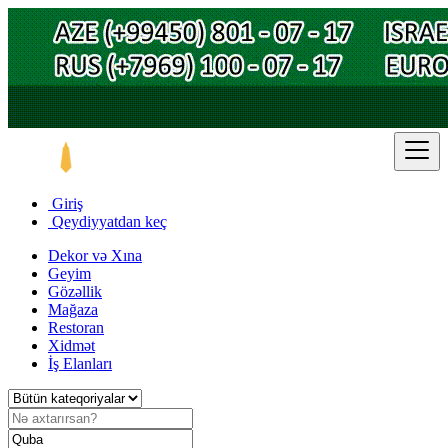
Giriş
Qeydiyyatdan keç
Dekor və Xına
Geyim
Gözəllik
Mağaza
Restoran
Xidmət
İş Elanları