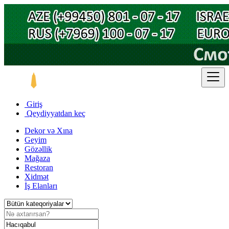
Giriş
Qeydiyyatdan keç
Dekor və Xına
Geyim
Gözəllik
Mağaza
Restoran
Xidmət
İş Elanları