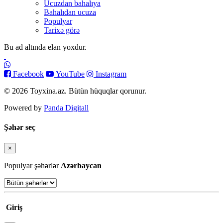
Ucuzdan bahalıya
Bahalıdan ucuza
Populyar
Tarixə görə
Bu ad altında elan yoxdur.
Facebook
YouTube
Instagram
© 2026 Toyxina.az. Bütün hüquqlar qorunur.
Powered by
Panda Digitall
Şəhər seç
×
Bağla
Populyar şəhərlər
Azərbaycan
Giriş