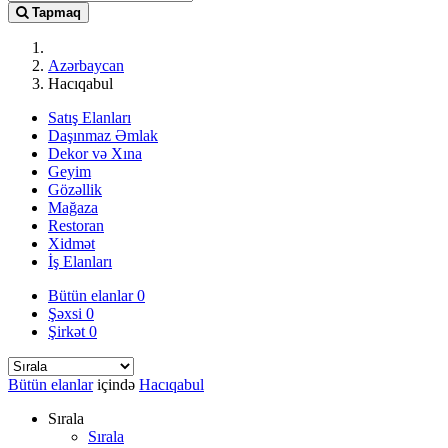
Tapmaq
Azərbaycan
Hacıqabul
Satış Elanları
Daşınmaz Əmlak
Dekor və Xına
Geyim
Gözəllik
Mağaza
Restoran
Xidmət
İş Elanları
Bütün elanlar
0
Şəxsi
0
Şirkət
0
Bütün elanlar
içində
Hacıqabul
Sırala
Sırala