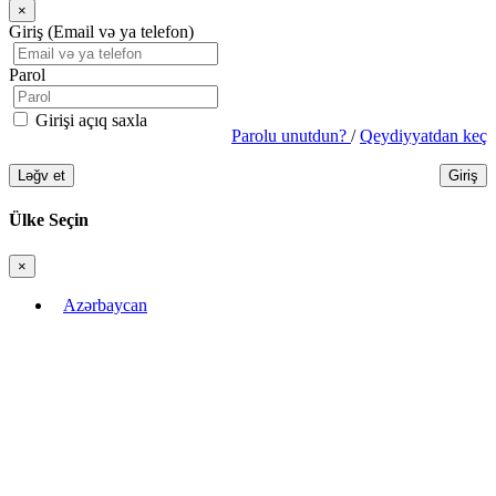
×
Bağla
Giriş (Email və ya telefon)
Parol
Girişi açıq saxla
Parolu unutdun?
/
Qeydiyyatdan keç
Ləğv et
Giriş
Ülke Seçin
×
Bağla
Azərbaycan