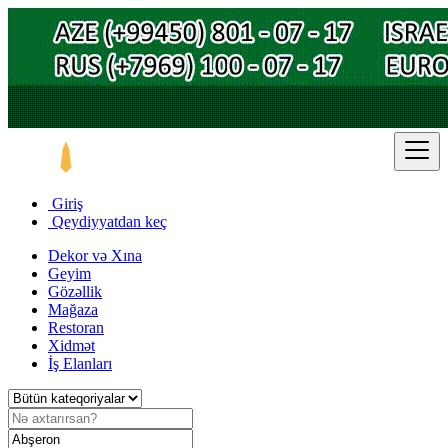
Giriş
Qeydiyyatdan keç
Dekor və Xına
Geyim
Gözəllik
Mağaza
Restoran
Xidmət
İş Elanları