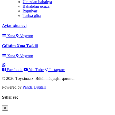
Ucuzdan bahalıya
Bahalıdan ucuza
Populyar
Tarixə görə
Aytac xina evi
Xına
Abşeron
Gülsüm Xına Təşkili
Xına
Abşeron
Facebook
YouTube
Instagram
© 2026 Toyxina.az. Bütün hüquqlar qorunur.
Powered by
Panda Digitall
Şəhər seç
×
Bağla