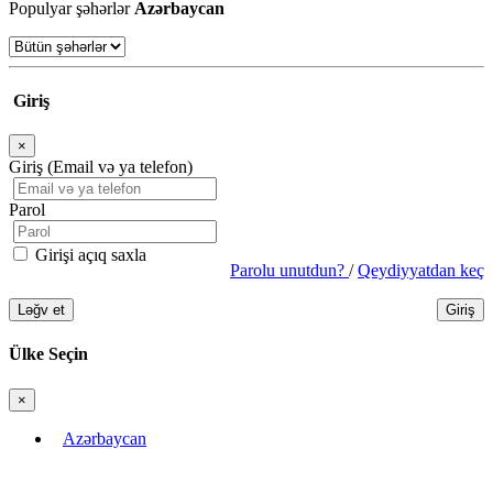
Populyar şəhərlər
Azərbaycan
Giriş
×
Bağla
Giriş (Email və ya telefon)
Parol
Girişi açıq saxla
Parolu unutdun?
/
Qeydiyyatdan keç
Ləğv et
Giriş
Ülke Seçin
×
Bağla
Azərbaycan