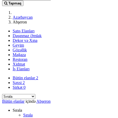
Tapmaq
Azərbaycan
Abşeron
Satış Elanları
Daşınmaz Əmlak
Dekor və Xına
Geyim
Gözəllik
Mağaza
Restoran
Xidmət
İş Elanları
Bütün elanlar
2
Şəxsi
2
Şirkət
0
Bütün elanlar
içində
Abşeron
Sırala
Sırala