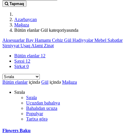
Tapmaq
Azərbaycan
Mağaza
Bütün elanlar Gül kateqoriyasında
Aksesuarlar
Bəy Hamamı
Cehiz
Gül
Hədiyyələr
Mebel
Səbətlər
Şirniyyat
Uşaq Aləmi
Zinət
Bütün elanlar
12
Şəxsi
12
Şirkət
0
Bütün elanlar
içində
Gül
içində
Mağaza
Sırala
Sırala
Ucuzdan bahalıya
Bahalıdan ucuza
Populyar
Tarixə görə
Flowers Baku