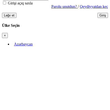
Girişi açıq saxla
Parolu unutdun?
/
Qeydiyyatdan keç
Ləğv et
Giriş
Ülke Seçin
×
Bağla
Azərbaycan