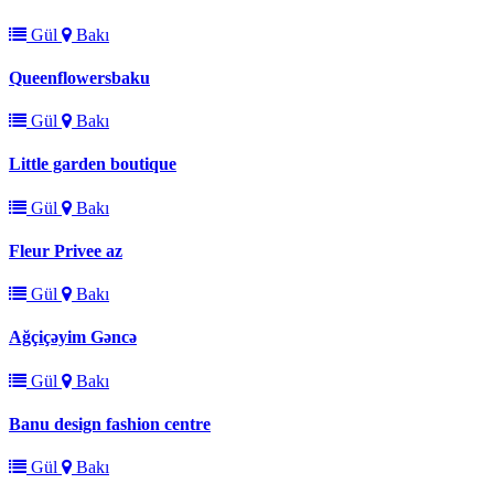
Gül
Bakı
Queenflowersbaku
Gül
Bakı
Little garden boutique
Gül
Bakı
Fleur Privee az
Gül
Bakı
Ağçiçəyim Gəncə
Gül
Bakı
Banu design fashion centre
Gül
Bakı