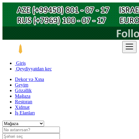
Giriş
Qeydiyyatdan keç
Dekor və Xına
Geyim
Gözəllik
Mağaza
Restoran
Xidmət
İş Elanları