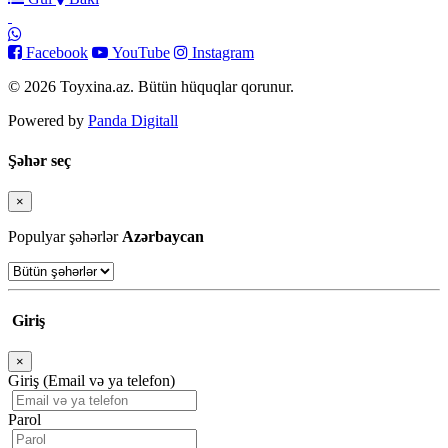
Facebook
YouTube
Instagram
© 2026 Toyxina.az. Bütün hüquqlar qorunur.
Powered by
Panda Digitall
Şəhər seç
×
Bağla
Populyar şəhərlər
Azərbaycan
Giriş
×
Bağla
Giriş (Email və ya telefon)
Parol