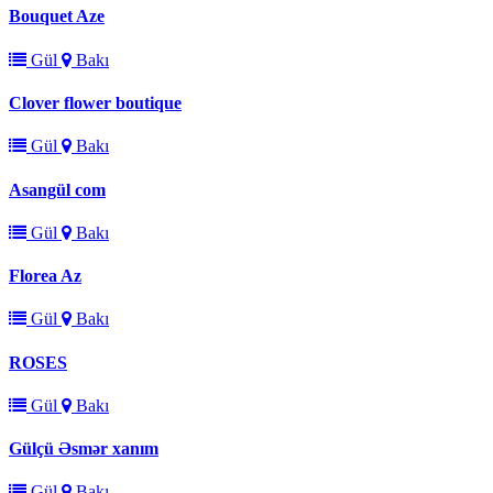
Bouquet Aze
Gül
Bakı
Clover flower boutique
Gül
Bakı
Asangül com
Gül
Bakı
Florea Az
Gül
Bakı
ROSES
Gül
Bakı
Gülçü Əsmər xanım
Gül
Bakı