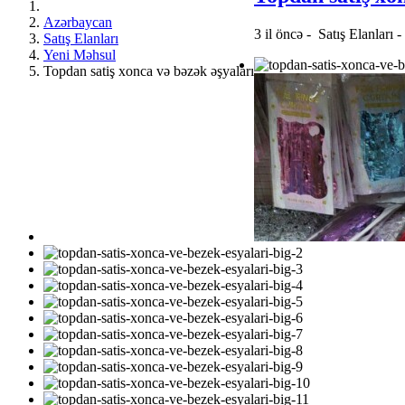
Azərbaycan
3 il öncə
-
Satış Elanları
Satış Elanları
Yeni Məhsul
Topdan satiş xonca və bəzək əşyaları