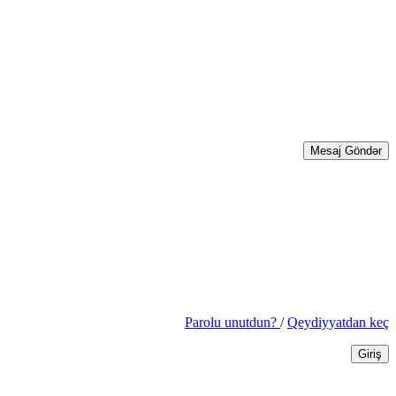
Mesaj Göndər
Parolu unutdun?
/
Qeydiyyatdan keç
Giriş