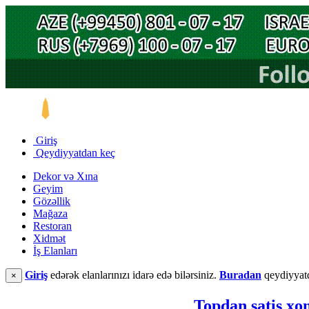
Giriş
Qeydiyyatdan keç
Dekor və Xına
Geyim
Gözəllik
Mağaza
Restoran
Xidmət
İş Elanları
Giriş
edərək elanlarınızı idarə edə bilərsiniz.
Buradan
qeydiyyatd
×
Topdan satiş xo