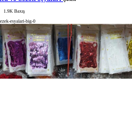
-
1.9K Baxış