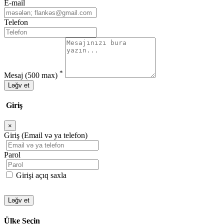
E-mail
Telefon
*
Mesaj
(500 max)
Ləğv et
Giriş
×
Bağla
Giriş (Email və ya telefon)
Parol
Girişi açıq saxla
Ləğv et
Ülke Seçin