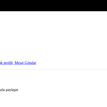
 profili
Mesaj Göndər
ızla paylaşın