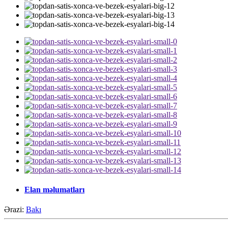
Elan məlumatları
Ərazi:
Bakı