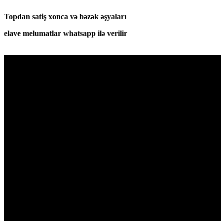
Topdan satiş xonca və bəzək əşyaları
elave melumatlar whatsapp ilə verilir