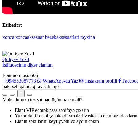
Etiketlər:
xonca
xoncaaksesuar
bezekaksesuarlari
toyxina
Quliyev Yusif
İstifadəçinin digər elanları
Elan nömrəsi: 666
+994553087773
WhatsApp-da Yaz
Instagram profili
Facebook
baki seh qaradag ray sahil qes
Məhsulunuzu tez satmaq üçün nə etməli?
Elanı VİP edərək əsas səhifəyə çıxarın
Yuxarıdaki sosial şəbəkə düymələri vasitəsilə elanınızı dostların
Elanın şəkillərini keyfiyyətli və aydın çəkin