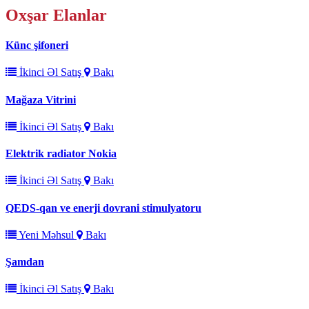
Oxşar
Elanlar
Künc şifoneri
İkinci Əl Satış
Bakı
Mağaza Vitrini
İkinci Əl Satış
Bakı
Elektrik radiator Nokia
İkinci Əl Satış
Bakı
QEDS-qan ve enerji dovrani stimulyatoru
Yeni Məhsul
Bakı
Şamdan
İkinci Əl Satış
Bakı