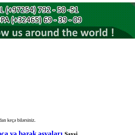
an keçə bilərsiniz.
nca və bəzək əşyaları
Şəxsi