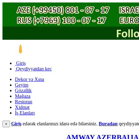
Giriş
Qeydiyyatdan keç
Dekor və Xına
Geyim
Gözəllik
Mağaza
Restoran
Xidmət
İş Elanları
Giriş
edərək elanlarınızı idarə edə bilərsiniz.
Buradan
qeydiyyatd
×
AMWAY AZERBAIJ