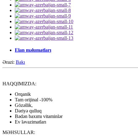
Elan məlumatları
Ərazi:
Bakı
HAQQIMIZDA:
Orqanik
Tam orijinal -100%
Gözəllik,
Dəriyə qulluq
Bədən baxımı vitaminlər
Ev ləvazimatları
MƏHSULLAR: