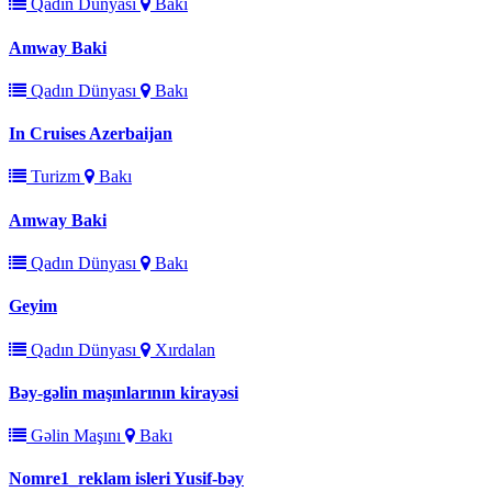
Qadın Dünyası
Bakı
Amway Baki
Qadın Dünyası
Bakı
In Cruises Azerbaijan
Turizm
Bakı
Amway Baki
Qadın Dünyası
Bakı
Geyim
Qadın Dünyası
Xırdalan
Bəy-gəlin maşınlarının kirayəsi
Gəlin Maşını
Bakı
Nomre1_reklam isleri Yusif-bəy