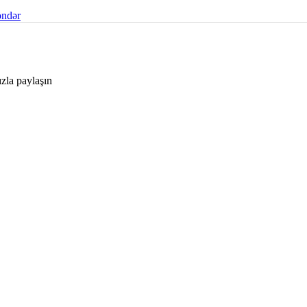
ndər
ızla paylaşın