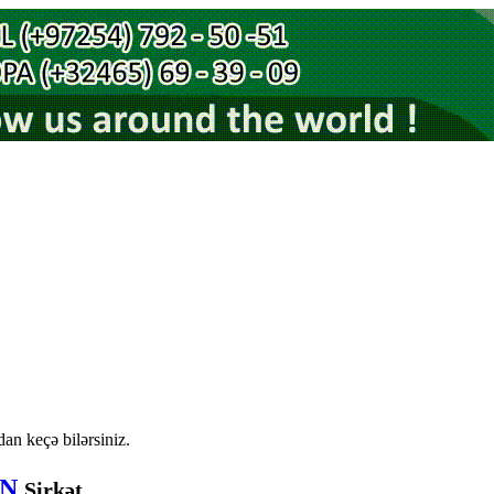
an keçə bilərsiniz.
AN
Şirkət