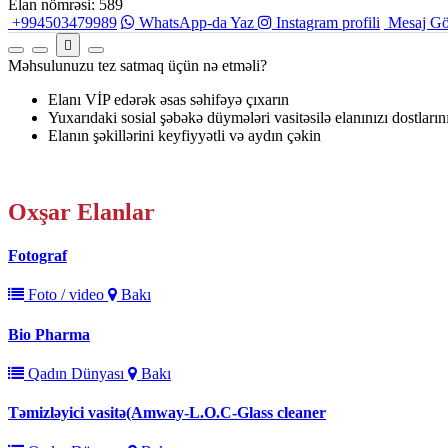
Elan nömrəsi: 589
+994503479989
WhatsApp-da Yaz
Instagram profili
Mesaj Gö
Məhsulunuzu tez satmaq üçün nə etməli?
Elanı VİP edərək əsas səhifəyə çıxarın
Yuxarıdaki sosial şəbəkə düymələri vasitəsilə elanınızı dostların
Elanın şəkillərini keyfiyyətli və aydın çəkin
Oxşar
Elanlar
Fotograf
Foto / video
Bakı
Bio Pharma
Qadın Dünyası
Bakı
Təmizləyici vasitə(Amway-L.O.C-Glass cleaner