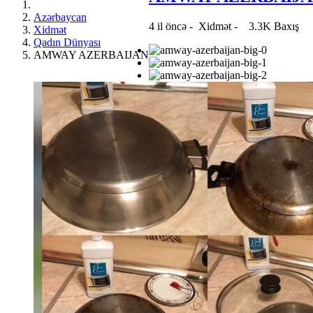
Azərbaycan
4 il öncə
-
Xidmət
-
3.3K Baxış
Xidmət
Qadın Dünyası
AMWAY AZERBAIJAN