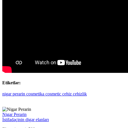
Etiketlər:
nigar
perarin
cosmetika
cosmetic
cehiz
cehizlik
Nigar Perarin
İstifadəçinin digər elanları