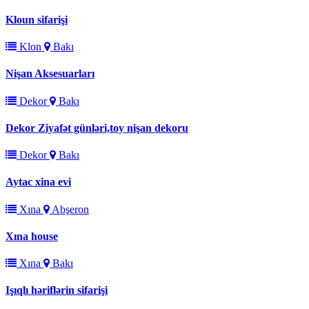
Kloun sifarişi
Klon
Bakı
Nişan Aksesuarları
Dekor
Bakı
Dekor Ziyafət günləri,toy nişan dekoru
Dekor
Bakı
Aytac xina evi
Xına
Abşeron
Xına house
Xına
Bakı
Işıqlı həriflərin sifarişi