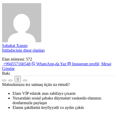
Səbahət Xanım
İstifadəçinin digər elanları
Elan nömrəsi: 572
+994557166548
WhatsApp-da Yaz
Instagram profili
Mesaj
Göndər
Bakı
Məhsulunuzu tez satmaq üçün nə etməli?
Elanı VİP edərək əsas səhifəyə çıxarın
Yuxarıdaki sosial şəbəkə düymələri vasitəsilə elanınızı
dostlarınızla paylaşın
Elanın şəkillərini keyfiyyətli və aydın çəkin