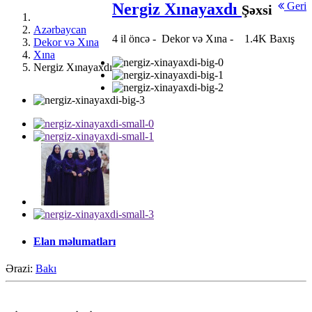
Nergiz Xınayaxdı
Geri
Şəxsi
Azərbaycan
4 il öncə
-
Dekor və Xına
-
1.4K Baxış
Dekor və Xına
Xına
Nergiz Xınayaxdı
Elan məlumatları
Ərazi:
Bakı