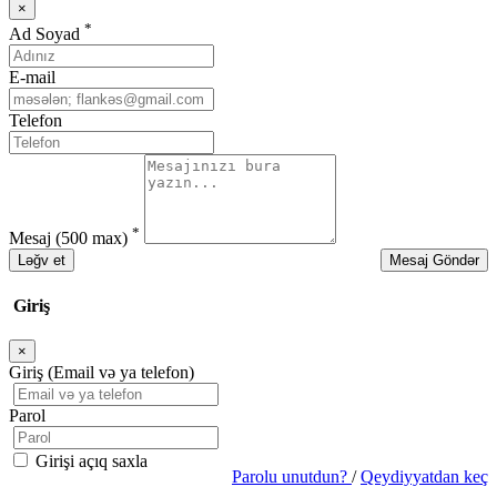
×
Bağla
*
Ad Soyad
E-mail
Telefon
*
Mesaj
(500 max)
Ləğv et
Mesaj Göndər
Giriş
×
Bağla
Giriş (Email və ya telefon)
Parol
Girişi açıq saxla
Parolu unutdun?
/
Qeydiyyatdan keç