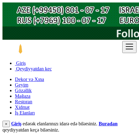
Giriş
Qeydiyyatdan keç
Dekor və Xına
Geyim
Gözəllik
Mağaza
Restoran
Xidmət
İş Elanları
Giriş
edərək elanlarınızı idarə edə bilərsiniz.
Buradan
×
qeydiyyatdan keçə bilərsiniz.