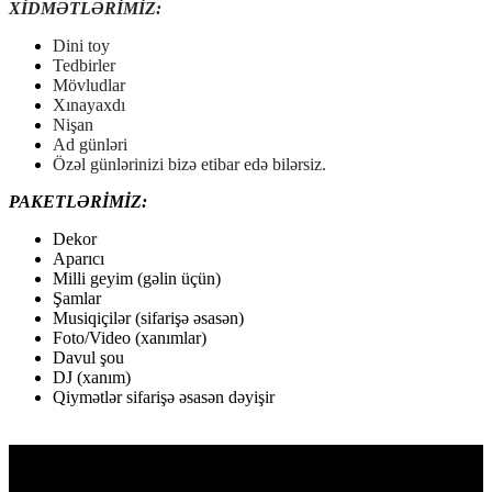
XİDMƏTLƏRİMİZ:
Dini toy
Tedbirler
Mövludlar
Xınayaxdı
Nişan
Ad günləri
Özəl günlərinizi bizə etibar edə bilərsiz.
PAKETLƏRİMİZ:
Dekor
Aparıcı
Milli geyim (gəlin üçün)
Şamlar
Musiqiçilər (sifarişə əsasən)
Foto/Video (xanımlar)
Davul şou
DJ (xanım)
Qiymətlər sifarişə əsasən dəyişir