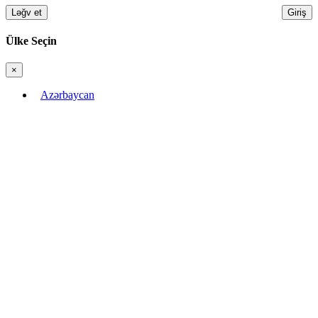
Ləğv et
Giriş
Ülke Seçin
×
Bağla
Azərbaycan