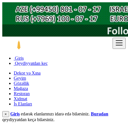
Giriş
Qeydiyyatdan keç
Dekor və Xına
Geyim
Gözəllik
Mağaza
Restoran
Xidmət
İş Elanları
Giriş
edərək elanlarınızı idarə edə bilərsiniz.
Buradan
×
qeydiyyatdan keçə bilərsiniz.