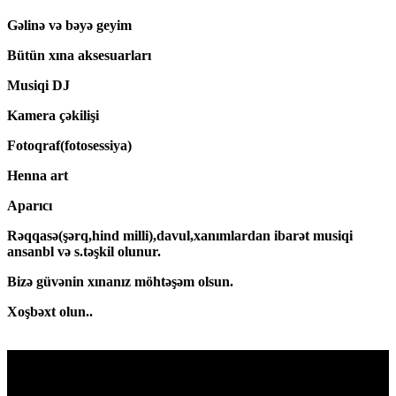
Gəlinə və bəyə geyim
Bütün xına aksesuarları
Musiqi DJ
Kamera çəkilişi
Fotoqraf(fotosessiya)
Henna art
Aparıcı
Rəqqasə(şərq,hind milli),davul,xanımlardan ibarət musiqi
ansanbl və s.təşkil olunur.
Bizə güvənin xınanız möhtəşəm olsun.
Xoşbəxt olun..