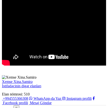
Xemse Xina.Samirə
İstifadəçinin digər elanları
Elan nömrəsi: 510
+994555366308
WhatsApp-da Yaz
Instagram profili
Facebook profili
Mesaj Göndər