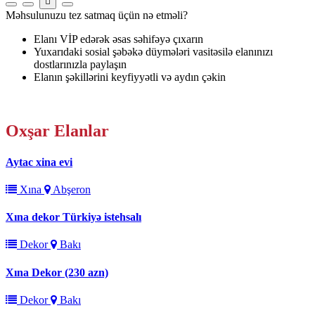
Məhsulunuzu tez satmaq üçün nə etməli?
Elanı VİP edərək əsas səhifəyə çıxarın
Yuxarıdaki sosial şəbəkə düymələri vasitəsilə elanınızı
dostlarınızla paylaşın
Elanın şəkillərini keyfiyyətli və aydın çəkin
Oxşar
Elanlar
Aytac xina evi
Xına
Abşeron
Xına dekor Türkiyə istehsalı
Dekor
Bakı
Xına Dekor (230 azn)
Dekor
Bakı