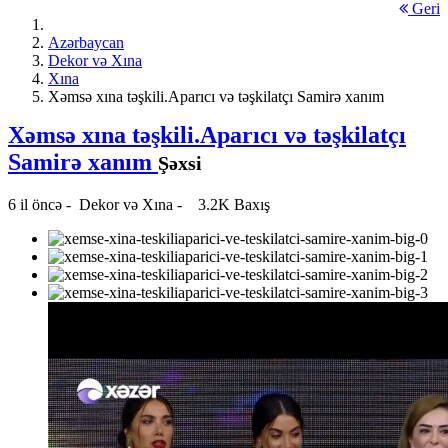
Geri
Azərbaycan
Dekor və Xına
Xına
Xəmsə xına təşkili.Aparıcı və təşkilatçı Samirə xanım
Xəmsə xına təşkili.Aparıcı və təşkilatçı
Samirə xanım
Şəxsi
6 il öncə
-
Dekor və Xına
-
3.2K Baxış