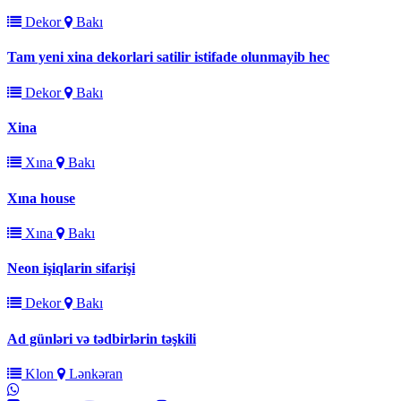
Dekor
Bakı
Tam yeni xina dekorlari satilir istifade olunmayib hec
Dekor
Bakı
Xina
Xına
Bakı
Xına house
Xına
Bakı
Neon işiqlarin sifarişi
Dekor
Bakı
Ad günləri və tədbirlərin təşkili
Klon
Lənkəran