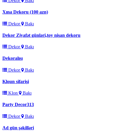
Dekor
Bakı
Xına Dekoru (100 azn)
Dekor
Bakı
Dekor Ziyafət günləri,toy nişan dekoru
Dekor
Bakı
Dekoralısı
Dekor
Bakı
Kloun sifarişi
Klon
Bakı
Party Decor313
Dekor
Bakı
Ad gün şəkilləri