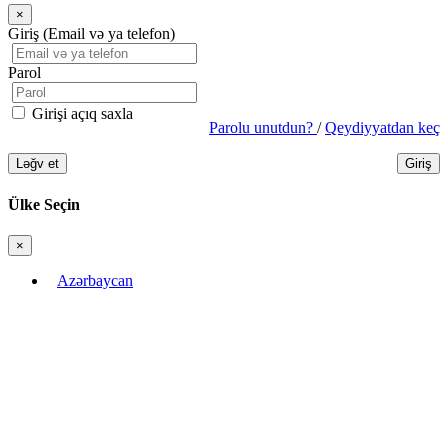
×
Bağla
Giriş (Email və ya telefon)
Parol
Girişi açıq saxla
Parolu unutdun?
/
Qeydiyyatdan keç
Ləğv et
Giriş
Ülke Seçin
×
Bağla
Azərbaycan