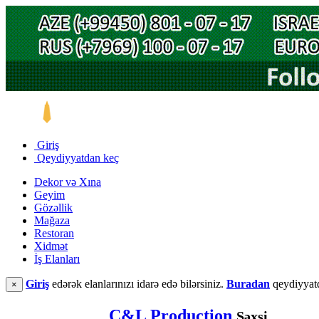
Giriş
Qeydiyyatdan keç
Dekor və Xına
Geyim
Gözəllik
Mağaza
Restoran
Xidmət
İş Elanları
Giriş
edərək elanlarınızı idarə edə bilərsiniz.
Buradan
qeydiyyatd
×
C&L Production
Şəxsi