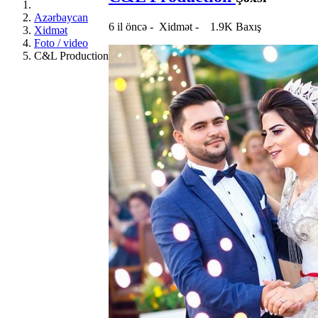
Azərbaycan
6 il öncə
-
Xidmət
-
1.9K Baxış
Xidmət
Foto / video
C&L Production