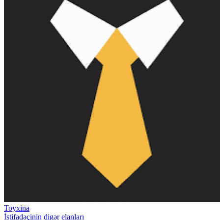
Toyxina
İstifadəçinin digər elanları