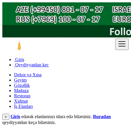
Giriş
Qeydiyyatdan keç
Dekor və Xına
Geyim
Gözəllik
Mağaza
Restoran
Xidmət
İş Elanları
Giriş
edərək elanlarınızı idarə edə bilərsiniz.
Buradan
×
qeydiyyatdan keçə bilərsiniz.