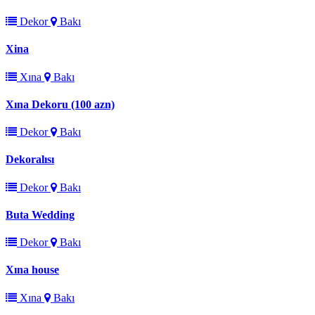
Dekor
Bakı
Xina
Xına
Bakı
Xına Dekoru (100 azn)
Dekor
Bakı
Dekoralısı
Dekor
Bakı
Buta Wedding
Dekor
Bakı
Xına house
Xına
Bakı