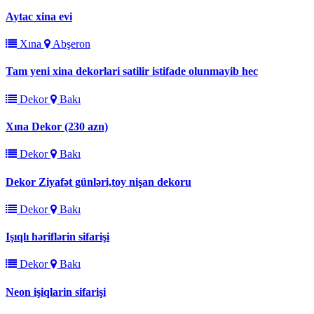
Aytac xina evi
Xına
Abşeron
Tam yeni xina dekorlari satilir istifade olunmayib hec
Dekor
Bakı
Xına Dekor (230 azn)
Dekor
Bakı
Dekor Ziyafət günləri,toy nişan dekoru
Dekor
Bakı
Işıqlı həriflərin sifarişi
Dekor
Bakı
Neon işiqlarin sifarişi