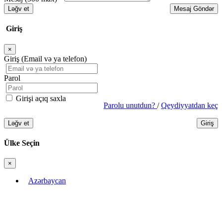
Ləğv et
Mesaj Göndər
Giriş
×
Bağla
Giriş (Email və ya telefon)
Parol
Girişi açıq saxla
Parolu unutdun?
/
Qeydiyyatdan keç
Ləğv et
Giriş
Ülke Seçin
×
Bağla
Azərbaycan