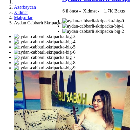
Azərbaycan
6 il öncə
-
Xidmət
-
1.7K Baxış
Xidmət
Məhşurlar
Aydan Cabbarlı Skripaçka