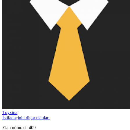
Toyxina
İstifadəçinin digər elanları
Elan nömrəsi: 409