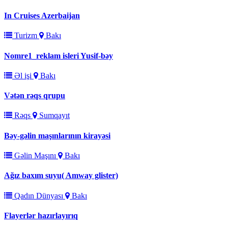
In Cruises Azerbaijan
Turizm
Bakı
Nomre1_reklam isleri Yusif-bəy
Əl işi
Bakı
Vətən rəqs qrupu
Rəqs
Sumqayıt
Bəy-gəlin maşınlarının kirayəsi
Gəlin Maşını
Bakı
Ağız baxım suyu( Amway glister)
Qadın Dünyası
Bakı
Flayerlər hazırlayırıq