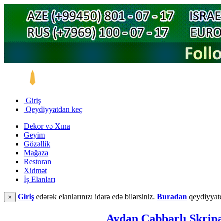
Giriş
Qeydiyyatdan keç
Dekor və Xına
Geyim
Gözəllik
Mağaza
Restoran
Xidmət
İş Elanları
Giriş
edərək elanlarınızı idarə edə bilərsiniz.
Buradan
qeydiyyatd
×
Aydan Cabbarlı Skri