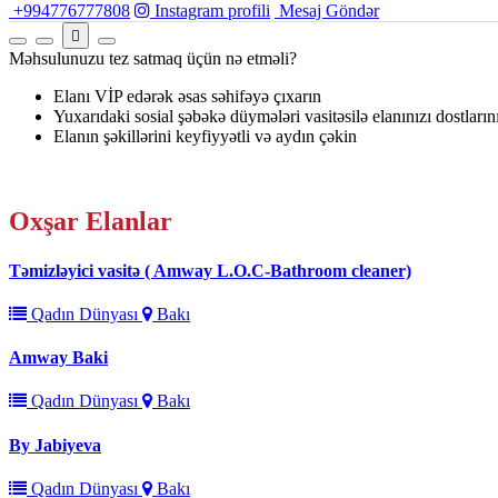
+994776777808
Instagram profili
Mesaj Göndər
Məhsulunuzu tez satmaq üçün nə etməli?
Elanı VİP edərək əsas səhifəyə çıxarın
Yuxarıdaki sosial şəbəkə düymələri vasitəsilə elanınızı dostların
Elanın şəkillərini keyfiyyətli və aydın çəkin
Oxşar
Elanlar
Təmizləyici vasitə ( Amway L.O.C-Bathroom cleaner)
Qadın Dünyası
Bakı
Amway Baki
Qadın Dünyası
Bakı
By Jabiyeva
Qadın Dünyası
Bakı