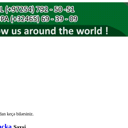
an keçə bilərsiniz.
paçka
Şəxsi