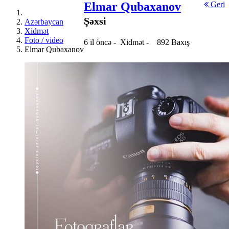
Elmar Qubaxanov
Geri
Şəxsi
Azərbaycan
Xidmət
Foto / video
6 il öncə
-
Xidmət
-
892 Baxış
Elmar Qubaxanov