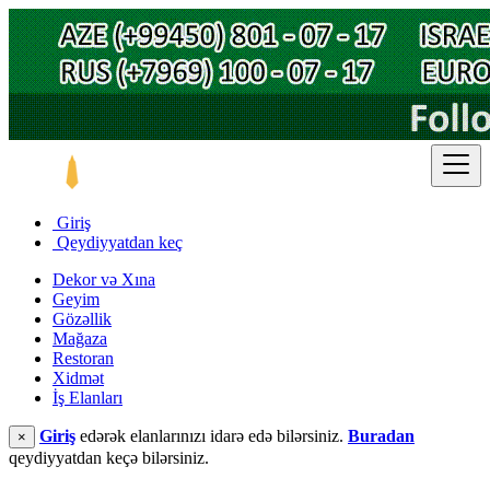
Giriş
Qeydiyyatdan keç
Dekor və Xına
Geyim
Gözəllik
Mağaza
Restoran
Xidmət
İş Elanları
Giriş
edərək elanlarınızı idarə edə bilərsiniz.
Buradan
×
qeydiyyatdan keçə bilərsiniz.