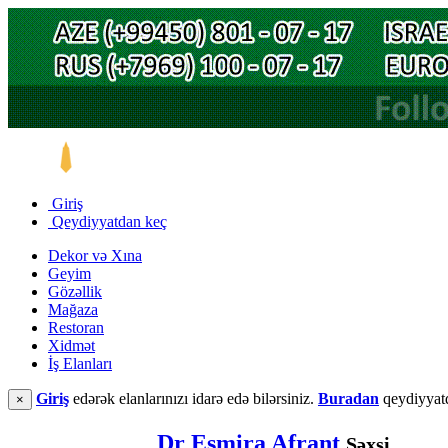
Giriş
Qeydiyyatdan keç
Dekor və Xına
Geyim
Gözəllik
Mağaza
Restoran
Xidmət
İş Elanları
Giriş
edərək elanlarınızı idarə edə bilərsiniz.
Buradan
qeydiyyatd
×
Dr Esmira Afrant
Şəxsi