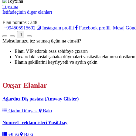
Toyxina
İstifadəçinin digər elanları
Elan nömrəsi: 348
+994505915692
Instagram profili
Facebook profili
Mesaj Gönd
Məhsulunuzu tez satmaq üçün nə etməli?
Elanı VİP edərək əsas səhifəyə çıxarın
Yuxarıdaki sosial şəbəkə düymələri vasitəsilə elanınızı dostların
Elanın şəkillərini keyfiyyətli və aydın çəkin
Oxşar
Elanlar
Ağardıcı Diş pastası (Amway Glister)
Qadın Dünyası
Bakı
Nomre1_reklam isleri Yusif-bəy
Əl işi
Bakı