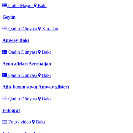
Gəlin Maşını
Bakı
Geyim
Qadın Dünyası
Xırdalan
Amway Baki
Qadın Dünyası
Bakı
Avon ətirləri Azerbaijan
Qadın Dünyası
Bakı
Ağız baxım suyu( Amway glister)
Qadın Dünyası
Bakı
Fotograf
Foto / video
Bakı