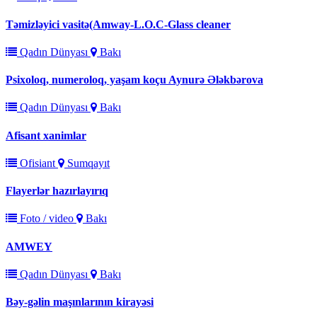
Təmizləyici vasitə(Amway-L.O.C-Glass cleaner
Qadın Dünyası
Bakı
Psixoloq, numeroloq, yaşam koçu Aynurə Ələkbərova
Qadın Dünyası
Bakı
Afisant xanimlar
Ofisiant
Sumqayıt
Flayerlər hazırlayırıq
Foto / video
Bakı
AMWEY
Qadın Dünyası
Bakı
Bəy-gəlin maşınlarının kirayəsi