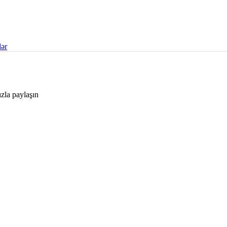
ər
ızla paylaşın