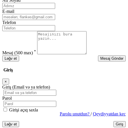
Ad Soyad
E-mail
Telefon
*
Mesaj
(500 max)
Ləğv et
Mesaj Göndər
Giriş
×
Bağla
Giriş (Email və ya telefon)
Parol
Girişi açıq saxla
Parolu unutdun?
/
Qeydiyyatdan keç
Ləğv et
Giriş