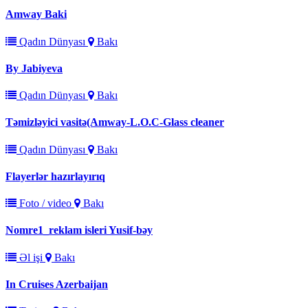
Amway Baki
Qadın Dünyası
Bakı
By Jabiyeva
Qadın Dünyası
Bakı
Təmizləyici vasitə(Amway-L.O.C-Glass cleaner
Qadın Dünyası
Bakı
Flayerlər hazırlayırıq
Foto / video
Bakı
Nomre1_reklam isleri Yusif-bəy
Əl işi
Bakı
In Cruises Azerbaijan