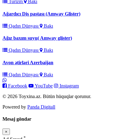
Turizm
Bakı
Ağardıcı Diş pastası (Amway Glister)
Qadın Dünyası
Bakı
Ağız baxım suyu( Amway glister)
Qadın Dünyası
Bakı
Avon ətirləri Azerbaijan
Qadın Dünyası
Bakı
Facebook
YouTube
Instagram
© 2026 Toyxina.az. Bütün hüquqlar qorunur.
Powered by
Panda Digitall
Mesaj göndər
×
Bağla
*