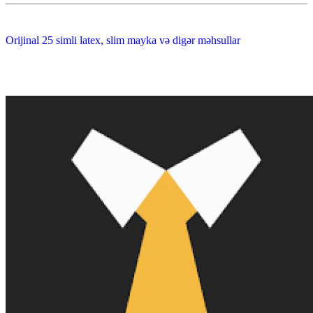
Orijinal 25 simli latex, slim mayka və digər məhsullar