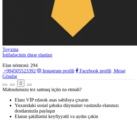
Toyxina
İstifadəçinin digər elanları
Elan nömrəsi: 294
+994505523392
Instagram profili
Facebook profili
Mesaj
Göndər
Məhsulunuzu tez satmaq üçün nə etməli?
Elanı VİP edərək əsas səhifəyə çıxarın
Yuxarıdaki sosial şəbəkə düymələri vasitəsilə elanınızı
dostlarınızla paylaşın
Elanın şəkillərini keyfiyyətli və aydın çəkin