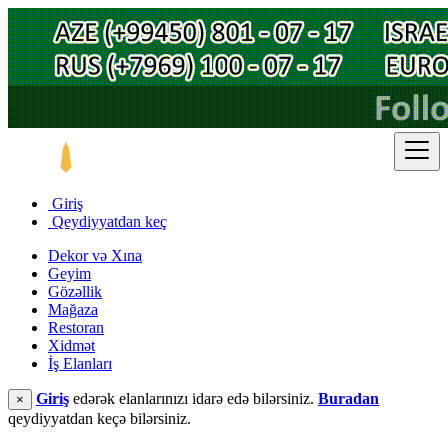
Giriş
Qeydiyyatdan keç
Dekor və Xına
Geyim
Gözəllik
Mağaza
Restoran
Xidmət
İş Elanları
Giriş
edərək elanlarınızı idarə edə bilərsiniz.
Buradan
×
qeydiyyatdan keçə bilərsiniz.