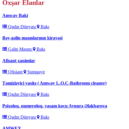
Oxşar
Elanlar
Amway Baki
Qadın Dünyası
Bakı
Bəy-gəlin maşınlarının kirayəsi
Gəlin Maşını
Bakı
Afisant xanimlar
Ofisiant
Sumqayıt
Təmizləyici vasitə ( Amway L.O.C-Bathroom cleaner)
Qadın Dünyası
Bakı
Psixoloq, numeroloq, yaşam koçu Aynurə Ələkbərova
Qadın Dünyası
Bakı
AMWEY