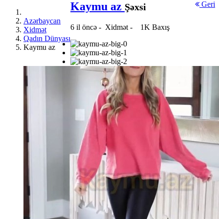
Kaymu az
Geri
Şəxsi
Azərbaycan
6 il öncə
-
Xidmət
-
1K Baxış
Xidmət
Qadın Dünyası
Kaymu az