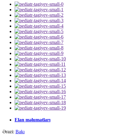
Elan məlumatları
Ərazi:
Bakı