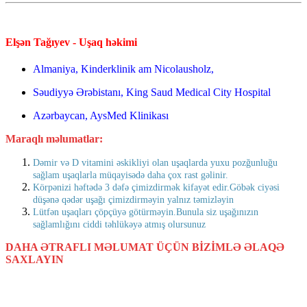
Elşən Tağıyev - Uşaq həkimi
Almaniya, Kinderklinik am Nicolausholz,
Səudiyyə Ərəbistanı, King Saud Medical City Hospital
Azərbaycan, AysMed Klinikası
Maraqlı məlumatlar:
Dəmir və D vitamini əskikliyi olan uşaqlarda yuxu pozğunluğu
sağlam uşaqlarla müqayisədə daha çox rast gəlinir.
Körpənizi həftədə 3 dəfə çimizdirmək kifayət edir.Göbək ciyəsi
düşənə qədər uşağı çimizdirməyin yalnız təmizləyin
Lütfən uşaqları çöpçüyə götürməyin.Bunula siz uşağınızın
sağlamlığını ciddi təhlükəyə atmış olursunuz
DAHA ƏTRAFLI MƏLUMAT ÜÇÜN BİZİMLƏ ƏLAQƏ
SAXLAYIN