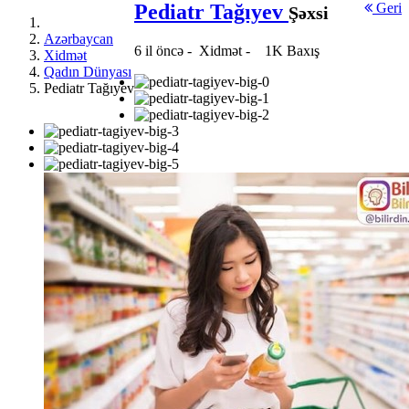
Pediatr Tağıyev
Geri
Şəxsi
Azərbaycan
6 il öncə
-
Xidmət
-
1K Baxış
Xidmət
Qadın Dünyası
Pediatr Tağıyev