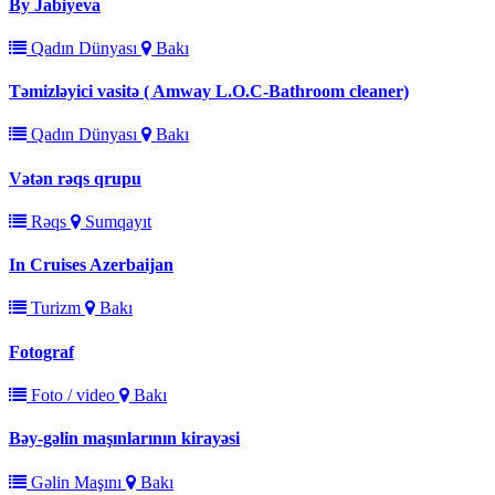
By Jabiyeva
Qadın Dünyası
Bakı
Təmizləyici vasitə ( Amway L.O.C-Bathroom cleaner)
Qadın Dünyası
Bakı
Vətən rəqs qrupu
Rəqs
Sumqayıt
In Cruises Azerbaijan
Turizm
Bakı
Fotograf
Foto / video
Bakı
Bəy-gəlin maşınlarının kirayəsi
Gəlin Maşını
Bakı