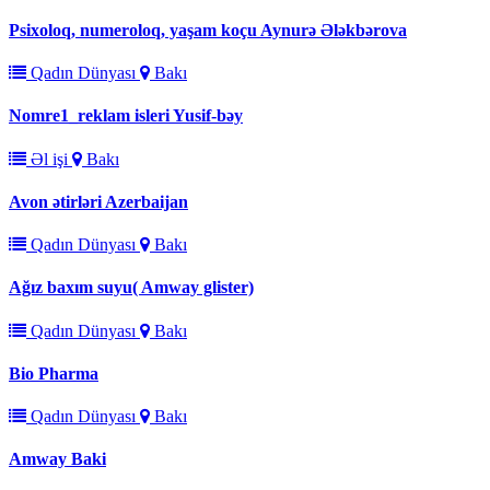
Psixoloq, numeroloq, yaşam koçu Aynurə Ələkbərova
Qadın Dünyası
Bakı
Nomre1_reklam isleri Yusif-bəy
Əl işi
Bakı
Avon ətirləri Azerbaijan
Qadın Dünyası
Bakı
Ağız baxım suyu( Amway glister)
Qadın Dünyası
Bakı
Bio Pharma
Qadın Dünyası
Bakı
Amway Baki