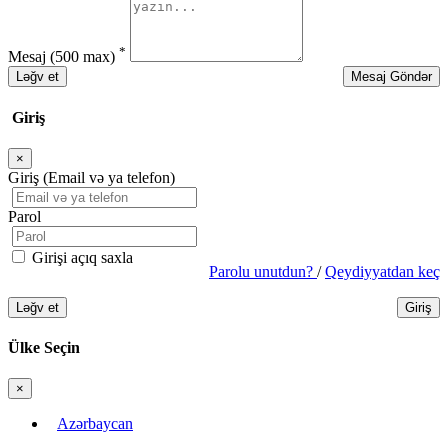
*
Mesaj
(500 max)
Ləğv et
Mesaj Göndər
Giriş
×
Bağla
Giriş (Email və ya telefon)
Parol
Girişi açıq saxla
Parolu unutdun?
/
Qeydiyyatdan keç
Ləğv et
Giriş
Ülke Seçin
×
Bağla
Azərbaycan