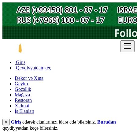
Giriş
Qeydiyyatdan keç
Dekor və Xına
Geyim
Gözəllik
Mağaza
Restoran
Xidmət
İş Elanları
Giriş
edərək elanlarınızı idarə edə bilərsiniz.
Buradan
×
qeydiyyatdan keçə bilərsiniz.