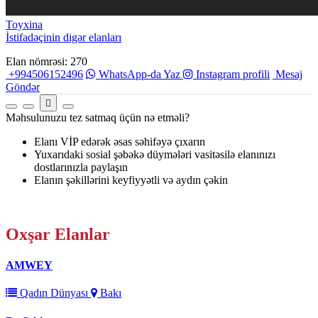
Toyxina
İstifadəçinin digər elanları
Elan nömrəsi: 270
+994506152496
WhatsApp-da Yaz
Instagram profili
Mesaj
Göndər
Məhsulunuzu tez satmaq üçün nə etməli?
Elanı VİP edərək əsas səhifəyə çıxarın
Yuxarıdaki sosial şəbəkə düymələri vasitəsilə elanınızı
dostlarınızla paylaşın
Elanın şəkillərini keyfiyyətli və aydın çəkin
Oxşar
Elanlar
AMWEY
Qadın Dünyası
Bakı