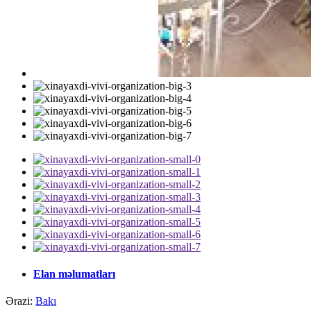
Elan məlumatları
Ərazi:
Bakı