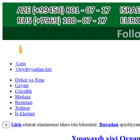
Giriş
Qeydiyyatdan keç
Dekor və Xına
Geyim
Gözəllik
Mağaza
Restoran
Xidmət
İş Elanları
Giriş
edərək elanlarınızı idarə edə bilərsiniz.
Buradan
qeydiyyatd
×
Xınayaxdı vivi Orga