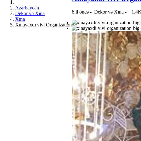
Azərbaycan
6 il öncə
-
Dekor və Xına
-
1.4K
Dekor və Xına
Xına
Xınayaxdı vivi Organization