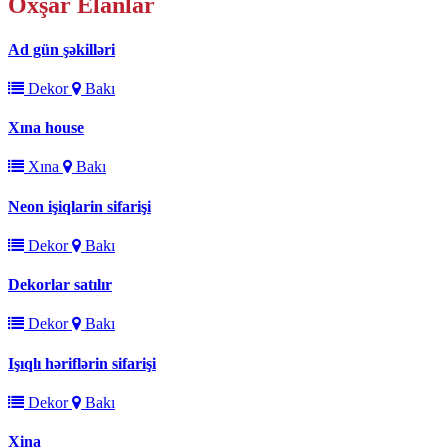
Oxşar
Elanlar
Ad gün şəkilləri
Dekor
Bakı
Xına house
Xına
Bakı
Neon işiqlarin sifarişi
Dekor
Bakı
Dekorlar satılır
Dekor
Bakı
Işıqlı həriflərin sifarişi
Dekor
Bakı
Xina