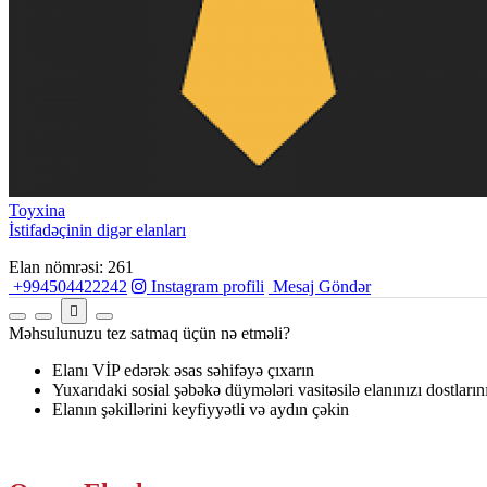
Toyxina
İstifadəçinin digər elanları
Elan nömrəsi: 261
+994504422242
Instagram profili
Mesaj Göndər
Məhsulunuzu tez satmaq üçün nə etməli?
Elanı VİP edərək əsas səhifəyə çıxarın
Yuxarıdaki sosial şəbəkə düymələri vasitəsilə elanınızı dostların
Elanın şəkillərini keyfiyyətli və aydın çəkin