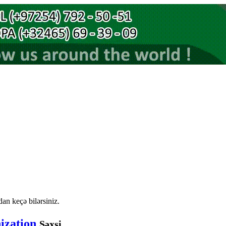
an keçə bilərsiniz.
nization
Şəxsi