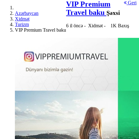
VIP Premium
Geri
Travel baku
Şəxsi
Azərbaycan
Xidmət
Turizm
6 il öncə
-
Xidmət
-
1K Baxış
VIP Premium Travel baku