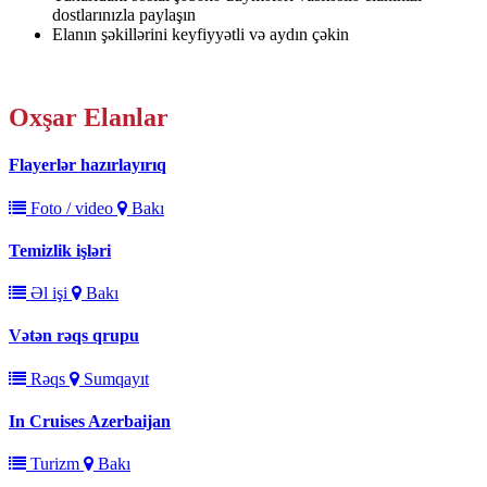
dostlarınızla paylaşın
Elanın şəkillərini keyfiyyətli və aydın çəkin
Oxşar
Elanlar
Flayerlər hazırlayırıq
Foto / video
Bakı
Temizlik işləri
Əl işi
Bakı
Vətən rəqs qrupu
Rəqs
Sumqayıt
In Cruises Azerbaijan
Turizm
Bakı