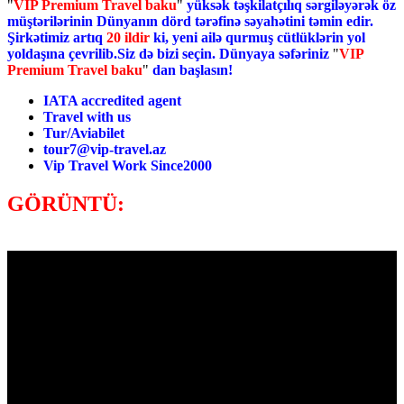
"
VIP Premium Travel baku
"
yüksək təşkilatçılıq sərgiləyərək öz
müştərilərinin Dünyanın dörd tərəfinə səyahətini təmin edir.
Şirkətimiz artıq
20 ildir
ki, yeni ailə qurmuş cütlüklərin yol
yoldaşına çevrilib.
Siz də bizi seçin. Dünyaya səfəriniz
"
VIP
Premium Travel baku
"
dan başlasın!
IATA accredited agent
Travel with us
Tur/Aviabilet
tour7@vip-travel.az
Vip Travel Work Since2000
GÖRÜNTÜ: