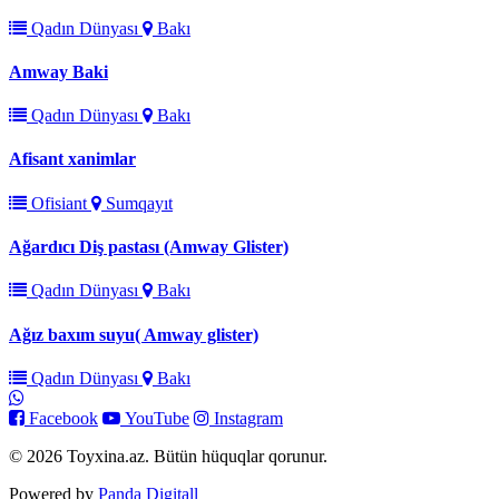
Qadın Dünyası
Bakı
Amway Baki
Qadın Dünyası
Bakı
Afisant xanimlar
Ofisiant
Sumqayıt
Ağardıcı Diş pastası (Amway Glister)
Qadın Dünyası
Bakı
Ağız baxım suyu( Amway glister)
Qadın Dünyası
Bakı
Facebook
YouTube
Instagram
© 2026 Toyxina.az. Bütün hüquqlar qorunur.
Powered by
Panda Digitall