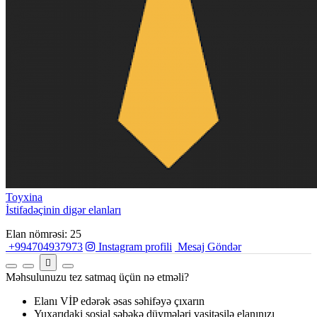
Toyxina
İstifadəçinin digər elanları
Elan nömrəsi: 25
+994704937973
Instagram profili
Mesaj Göndər
Məhsulunuzu tez satmaq üçün nə etməli?
Elanı VİP edərək əsas səhifəyə çıxarın
Yuxarıdaki sosial şəbəkə düymələri vasitəsilə elanınızı