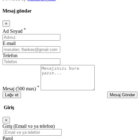
Mesaj göndər
×
Bağla
*
Ad Soyad
E-mail
Telefon
*
Mesaj
(500 max)
Ləğv et
Mesaj Göndər
Giriş
×
Bağla
Giriş (Email və ya telefon)
Parol