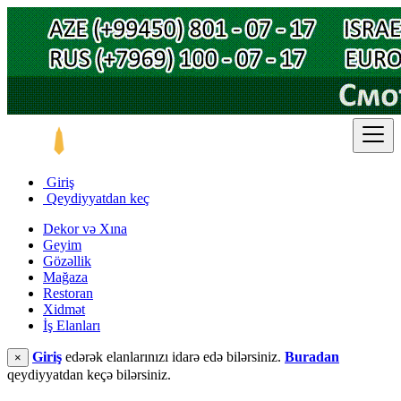
Giriş
Qeydiyyatdan keç
Dekor və Xına
Geyim
Gözəllik
Mağaza
Restoran
Xidmət
İş Elanları
Giriş
edərək elanlarınızı idarə edə bilərsiniz.
Buradan
×
qeydiyyatdan keçə bilərsiniz.