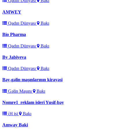
Qadın Dünyası
Bakı
AMWEY
Qadın Dünyası
Bakı
Bio Pharma
Qadın Dünyası
Bakı
By Jabiyeva
Qadın Dünyası
Bakı
Bəy-gəlin maşınlarının kirayəsi
Gəlin Maşını
Bakı
Nomre1_reklam isleri Yusif-bəy
Əl işi
Bakı
Amway Baki