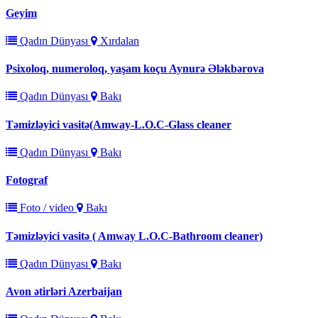
Geyim
Qadın Dünyası
Xırdalan
Psixoloq, numeroloq, yaşam koçu Aynurə Ələkbərova
Qadın Dünyası
Bakı
Təmizləyici vasitə(Amway-L.O.C-Glass cleaner
Qadın Dünyası
Bakı
Fotograf
Foto / video
Bakı
Təmizləyici vasitə ( Amway L.O.C-Bathroom cleaner)
Qadın Dünyası
Bakı
Avon ətirləri Azerbaijan