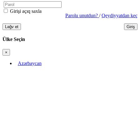
Girişi açıq saxla
Parolu unutdun?
/
Qeydiyyatdan keç
Ləğv et
Giriş
Ülke Seçin
×
Bağla
Azərbaycan